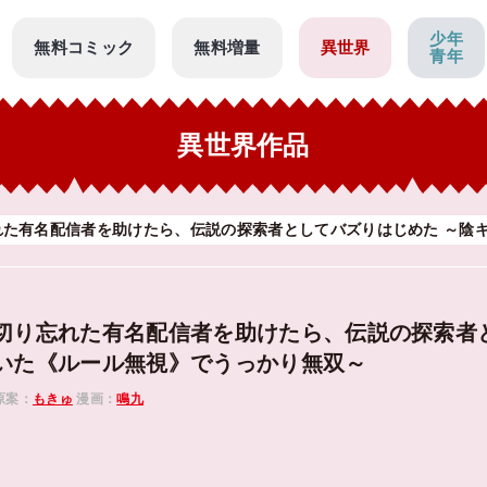
少年
無料コミック
無料増量
異世界
青年
異世界作品
た有名配信者を助けたら、伝説の探索者としてバズりはじめた ～陰キ
切り忘れた有名配信者を助けたら、伝説の探索者とし
いた《ルール無視》でうっかり無双～
原案：
もきゅ
漫画：
鳴九