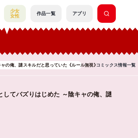
少女
作品一覧
アプリ
女性
ャの俺、謎󠄀スキルだと思っていた《ルール無視》でうっかり無双～
コミックス情報一覧
てバズりはじめた ～陰キャの俺、謎󠄀