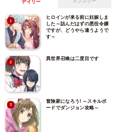
マンスリー
デイリー
ヒロインが来る前に妊娠しま
1
した～詰んだはずの悪役令嬢
ですが、どうやら違うようで
す～
異世界召喚は二度目です
2
冒険家になろう! ～スキルボ
3
ードでダンジョン攻略～