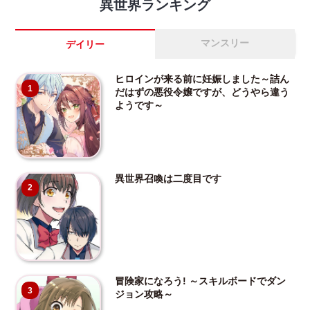
異世界ランキング
マンスリー
デイリー
ヒロインが来る前に妊娠しました～詰ん
1
だはずの悪役令嬢ですが、どうやら違う
ようです～
異世界召喚は二度目です
2
冒険家になろう! ～スキルボードでダン
3
ジョン攻略～