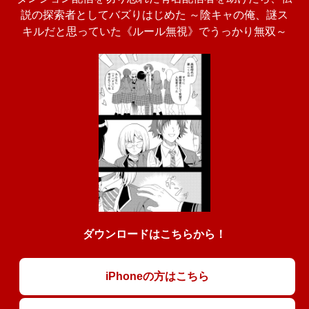
説の探索者としてバズりはじめた ～陰キャの俺、謎󠄀ス
キルだと思っていた《ルール無視》でうっかり無双～
ダウンロードはこちらから！
iPhoneの方はこちら