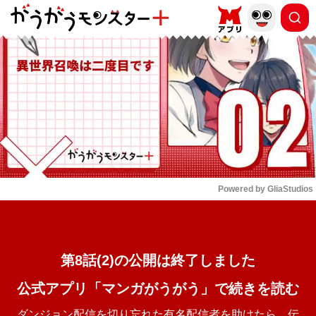
もっと読む
arrow_forward_ios
Powered by 
GliaStudios
Mute
第8話(2)の公開は終了しました
公式アプリ「マンガがうがう」で続きを読む
ダンジョン配信を切り忘れた有名配信者を助けたら、伝