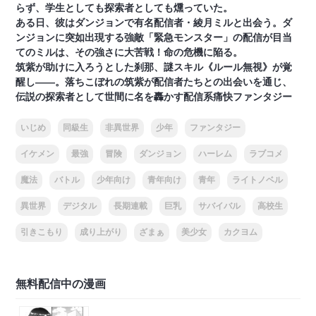
らず、学生としても探索者としても燻っていた。
ある日、彼はダンジョンで有名配信者・綾月ミルと出会う。ダ
ンジョンに突如出現する強敵「緊急モンスター」の配信が目当
てのミルは、その強さに大苦戦！命の危機に陥る。
筑紫が助けに入ろうとした刹那、謎スキル《ルール無視》が覚
醒し――。落ちこぼれの筑紫が配信者たちとの出会いを通じ、
伝説の探索者として世間に名を轟かす配信系痛快ファンタジー
いじめ
同級生
非異世界
少年
ファンタジー
イケメン
最強
冒険
ダンジョン
ハーレム
ラブコメ
魔法
バトル
少年向け
青年向け
青年
ライトノベル
異世界
デジタル
長期連載
巨乳
サバイバル
高校生
引きこもり
成り上がり
ざまぁ
美少女
カクヨム
無料配信中の漫画