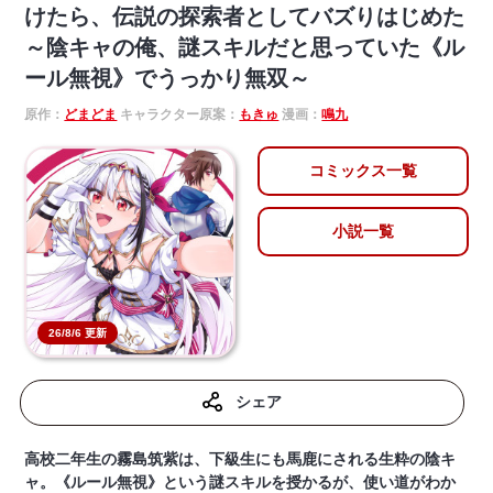
けたら、伝説の探索者としてバズりはじめた
～陰キャの俺、謎󠄀スキルだと思っていた《ル
ール無視》でうっかり無双～
原作：
どまどま
キャラクター原案：
もきゅ
漫画：
鳴九
コミックス一覧
小説一覧
26/8/6 更新
シェア
高校二年生の霧島筑紫は、下級生にも馬鹿にされる生粋の陰キ
ャ。《ルール無視》という謎スキルを授かるが、使い道がわか