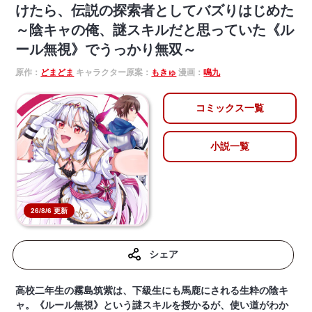
けたら、伝説の探索者としてバズりはじめた
～陰キャの俺、謎󠄀スキルだと思っていた《ル
ール無視》でうっかり無双～
原作：
どまどま
キャラクター原案：
もきゅ
漫画：
鳴九
コミックス一覧
小説一覧
26/8/6 更新
シェア
高校二年生の霧島筑紫は、下級生にも馬鹿にされる生粋の陰キ
ャ。《ルール無視》という謎スキルを授かるが、使い道がわか