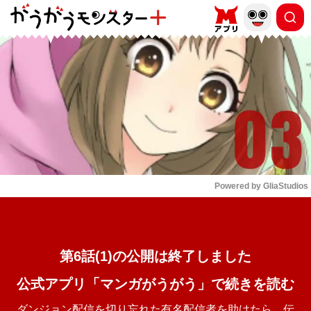
もっと読む
arrow_forward_ios
Powered by 
GliaStudios
Mute
第6話(1)の公開は終了しました
公式アプリ「マンガがうがう」で続きを読む
ダンジョン配信を切り忘れた有名配信者を助けたら、伝