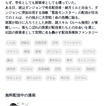
らず、学生としても探索者としても燻っていた。
ある日、彼はダンジョンで有名配信者・綾月ミルと出会う。ダ
ンジョンに突如出現する強敵「緊急モンスター」の配信が目当
てのミルは、その強さに大苦戦！命の危機に陥る。
筑紫が助けに入ろうとした刹那、謎スキル《ルール無視》が覚
醒し――。落ちこぼれの筑紫が配信者たちとの出会いを通じ、
伝説の探索者として世間に名を轟かす配信系痛快ファンタジー
いじめ
同級生
非異世界
少年
ファンタジー
イケメン
最強
冒険
ダンジョン
ハーレム
ラブコメ
魔法
バトル
少年向け
青年向け
青年
ライトノベル
異世界
デジタル
長期連載
巨乳
サバイバル
高校生
引きこもり
成り上がり
ざまぁ
美少女
カクヨム
無料配信中の漫画