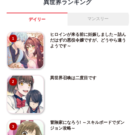
異世界ランキング
マンスリー
デイリー
ヒロインが来る前に妊娠しました～詰ん
1
だはずの悪役令嬢ですが、どうやら違う
ようです～
異世界召喚は二度目です
2
冒険家になろう! ～スキルボードでダン
3
ジョン攻略～