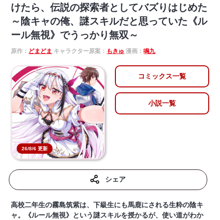
けたら、伝説の探索者としてバズりはじめた
～陰キャの俺、謎󠄀スキルだと思っていた《ル
ール無視》でうっかり無双～
原作：
どまどま
キャラクター原案：
もきゅ
漫画：
鳴九
コミックス一覧
小説一覧
26/8/6 更新
シェア
高校二年生の霧島筑紫は、下級生にも馬鹿にされる生粋の陰キ
ャ。《ルール無視》という謎スキルを授かるが、使い道がわか