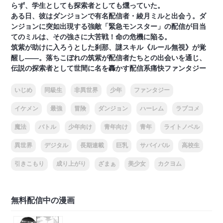
らず、学生としても探索者としても燻っていた。
ある日、彼はダンジョンで有名配信者・綾月ミルと出会う。ダ
ンジョンに突如出現する強敵「緊急モンスター」の配信が目当
てのミルは、その強さに大苦戦！命の危機に陥る。
筑紫が助けに入ろうとした刹那、謎スキル《ルール無視》が覚
醒し――。落ちこぼれの筑紫が配信者たちとの出会いを通じ、
伝説の探索者として世間に名を轟かす配信系痛快ファンタジー
いじめ
同級生
非異世界
少年
ファンタジー
イケメン
最強
冒険
ダンジョン
ハーレム
ラブコメ
魔法
バトル
少年向け
青年向け
青年
ライトノベル
異世界
デジタル
長期連載
巨乳
サバイバル
高校生
引きこもり
成り上がり
ざまぁ
美少女
カクヨム
無料配信中の漫画