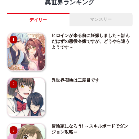
異世界ランキング
マンスリー
デイリー
ヒロインが来る前に妊娠しました～詰ん
1
だはずの悪役令嬢ですが、どうやら違う
ようです～
異世界召喚は二度目です
2
冒険家になろう! ～スキルボードでダン
3
ジョン攻略～