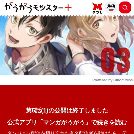
もっと読む
arrow_forward_ios
Powered by 
GliaStudios
Mute
第5話(1)の公開は終了しました
公式アプリ「マンガがうがう」で続きを読む
ダンジョン配信を切り忘れた有名配信者を助けたら、伝