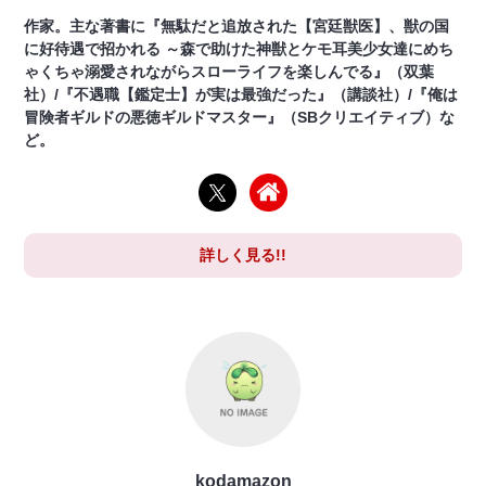
作家。主な著書に『無駄だと追放された【宮廷獣医】、獣の国
に好待遇で招かれる ～森で助けた神獣とケモ耳美少女達にめち
ゃくちゃ溺愛されながらスローライフを楽しんでる』（双葉
社）/『不遇職【鑑定士】が実は最強だった』（講談社）/『俺は
冒険者ギルドの悪徳ギルドマスター』（SBクリエイティブ）な
ど。
詳しく見る!!
kodamazon