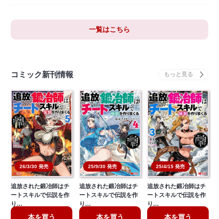
一覧はこちら
コミック新刊情報
26/3/30 発売
25/9/30 発売
25/4/15 発売
追放された鍛冶師はチ
追放された鍛冶師はチ
追放された鍛冶師はチ
ートスキルで伝説を作
ートスキルで伝説を作
ートスキルで伝説を作
り…
り…
り…
本を買う
本を買う
本を買う