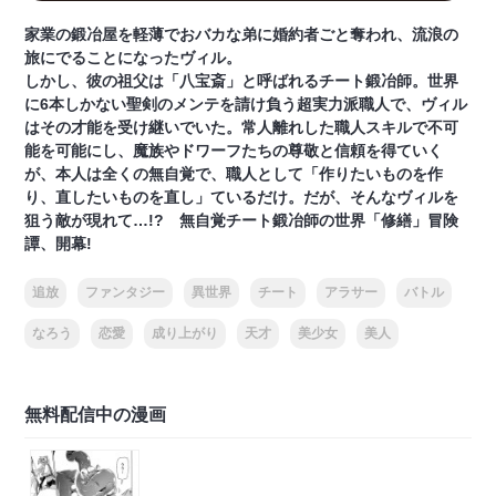
家業の鍛冶屋を軽薄でおバカな弟に婚約者ごと奪われ、流浪の
旅にでることになったヴィル。
しかし、彼の祖父は「八宝斎」と呼ばれるチート鍛冶師。世界
に6本しかない聖剣のメンテを請け負う超実力派職人で、ヴィル
はその才能を受け継いでいた。常人離れした職人スキルで不可
能を可能にし、魔族やドワーフたちの尊敬と信頼を得ていく
が、本人は全くの無自覚で、職人として「作りたいものを作
り、直したいものを直し」ているだけ。だが、そんなヴィルを
狙う敵が現れて…!? 無自覚チート鍛冶師の世界「修繕」冒険
譚、開幕!
追放
ファンタジー
異世界
チート
アラサー
バトル
なろう
恋愛
成り上がり
天才
美少女
美人
無料配信中の漫画