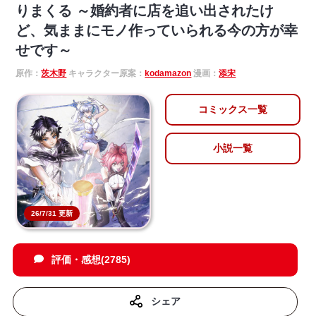
りまくる ～婚約者に店を追い出されたけ
ど、気ままにモノ作っていられる今の方が幸
せです～
原作：
茨木野
キャラクター原案：
kodamazon
漫画：
添宋
コミックス一覧
小説一覧
26/7/31 更新
評価・感想(2785)
シェア