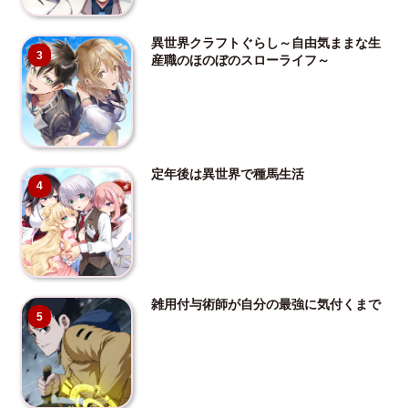
異世界クラフトぐらし～自由気ままな生
3
産職のほのぼのスローライフ～
定年後は異世界で種馬生活
4
雑用付与術師が自分の最強に気付くまで
5