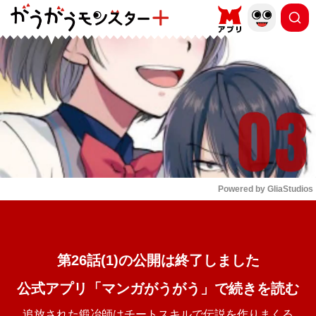
もっと読む
arrow_forward_ios
Powered by 
GliaStudios
Mute
第26話(1)の公開は終了しました
公式アプリ「マンガがうがう」で続きを読む
追放された鍛冶師はチートスキルで伝説を作りまくる