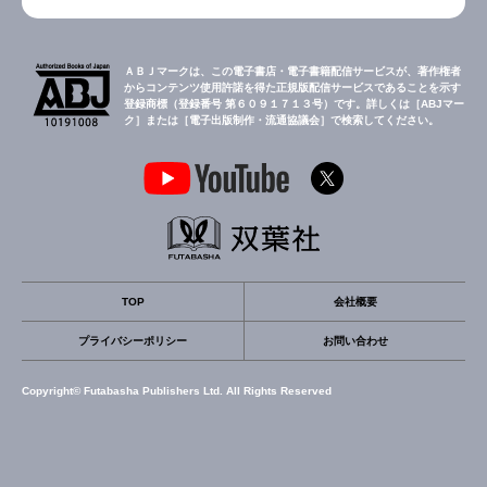
ＡＢＪマークは、この電子書店・電子書籍配信サービスが、著作権者
からコンテンツ使用許諾を得た正規版配信サービスであることを示す
登録商標（登録番号 第６０９１７１３号）です。詳しくは［ABJマー
ク］または［電子出版制作・流通協議会］で検索してください。
TOP
会社概要
プライバシーポリシー
お問い合わせ
Copyright© Futabasha Publishers Ltd. All Rights Reserved