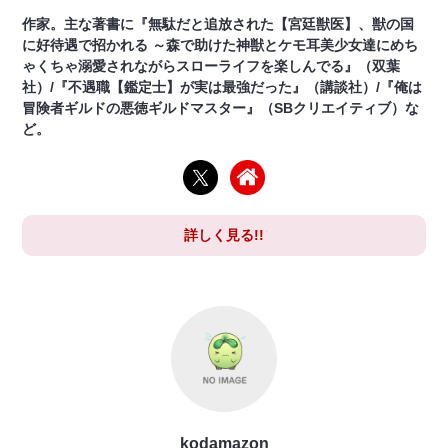
作家。主な著書に『無駄だと追放された【宮廷獣医】、獣の国
に好待遇で招かれる ～森で助けた神獣とケモ耳美少女達にめち
ゃくちゃ溺愛されながらスローライフを楽しんでる』（双葉
社）/『不遇職【鑑定士】が実は最強だった』（講談社）/『俺は
冒険者ギルドの悪徳ギルドマスター』（SBクリエイティブ）な
ど。
詳しく見る!!
kodamazon