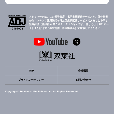
ＡＢＪマークは、この電子書店・電子書籍配信サービスが、著作権者
からコンテンツ使用許諾を得た正規版配信サービスであることを示す
登録商標（登録番号 第６０９１７１３号）です。詳しくは［ABJマー
ク］または［電子出版制作・流通協議会］で検索してください。
TOP
会社概要
プライバシーポリシー
お問い合わせ
Copyright© Futabasha Publishers Ltd. All Rights Reserved