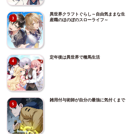
異世界クラフトぐらし～自由気ままな生
3
産職のほのぼのスローライフ～
定年後は異世界で種馬生活
4
雑用付与術師が自分の最強に気付くまで
5