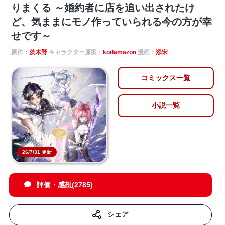
りまくる ～婚約者に店を追い出されたけ
ど、気ままにモノ作っていられる今の方が幸
せです～
原作：
茨木野
キャラクター原案：
kodamazon
漫画：
添宋
コミックス一覧
小説一覧
26/7/31 更新
評価・感想(2785)
シェア