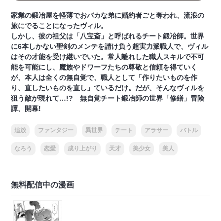
家業の鍛冶屋を軽薄でおバカな弟に婚約者ごと奪われ、流浪の
旅にでることになったヴィル。
しかし、彼の祖父は「八宝斎」と呼ばれるチート鍛冶師。世界
に6本しかない聖剣のメンテを請け負う超実力派職人で、ヴィル
はその才能を受け継いでいた。常人離れした職人スキルで不可
能を可能にし、魔族やドワーフたちの尊敬と信頼を得ていく
が、本人は全くの無自覚で、職人として「作りたいものを作
り、直したいものを直し」ているだけ。だが、そんなヴィルを
狙う敵が現れて…!? 無自覚チート鍛冶師の世界「修繕」冒険
譚、開幕!
追放
ファンタジー
異世界
チート
アラサー
バトル
なろう
恋愛
成り上がり
天才
美少女
美人
無料配信中の漫画