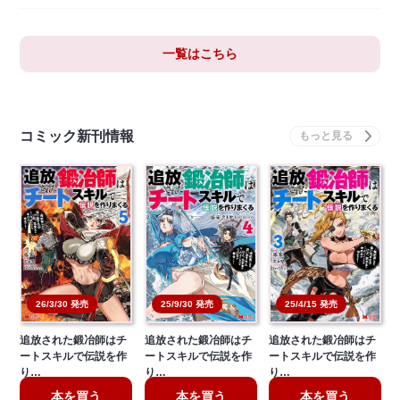
一覧はこちら
コミック新刊情報
26/3/30 発売
25/9/30 発売
25/4/15 発売
追放された鍛冶師はチ
追放された鍛冶師はチ
追放された鍛冶師はチ
ートスキルで伝説を作
ートスキルで伝説を作
ートスキルで伝説を作
り…
り…
り…
本を買う
本を買う
本を買う