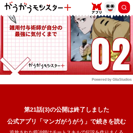
もっと読む
arrow_forward_ios
Powered by 
GliaStudios
Mute
第21話(3)の公開は終了しました
公式アプリ「マンガがうがう」で続きを読む
追放された鍛冶師はチートスキルで伝説を作りまくる