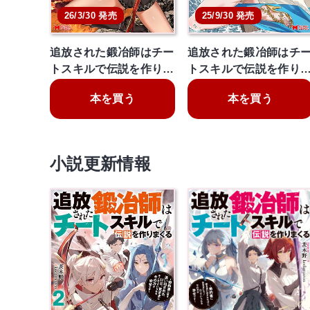
26/3/30 発売
25/9/30 発売
追放された鍛冶師はチー
追放された鍛冶師はチ
トスキルで伝説を作り…
トスキルで伝説を作り
本を買う
本を買う
小説更新情報