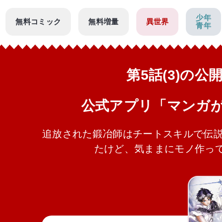
少年
無料コミック
無料増量
異世界
青年
第5話(3)の
公式アプリ「マンガ
追放された鍛冶師はチートスキルで伝説
たけど、気ままにモノ作っ