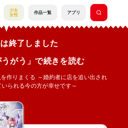
少女
作品一覧
アプリ
女性
公開は終了しました
がうがう」で続きを読む
を作りまくる ～婚約者に店を追い出され
ていられる今の方が幸せです～