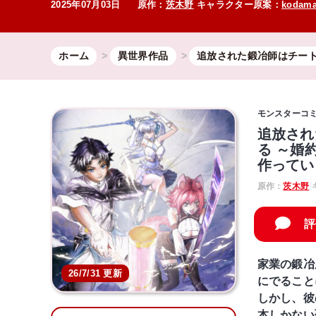
2025年07月03日
原作：
茨木野
キャラクター原案：
kodam
ホーム
異世界作品
追放された鍛冶師はチー
モンスターコ
追放され
る ～婚
作ってい
原作：
茨木野
評
家業の鍛冶
26/7/31 更新
にでること
しかし、彼
本しかない