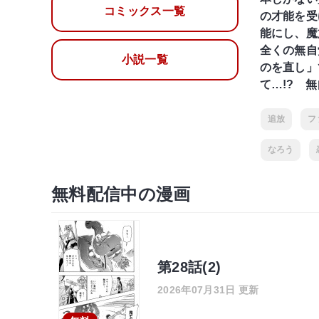
コミックス一覧
の才能を受
能にし、魔
全くの無自
小説一覧
のを直し」
て…!? 
追放
フ
なろう
無料配信中の漫画
第28話(2)
2026年07月31日 更新