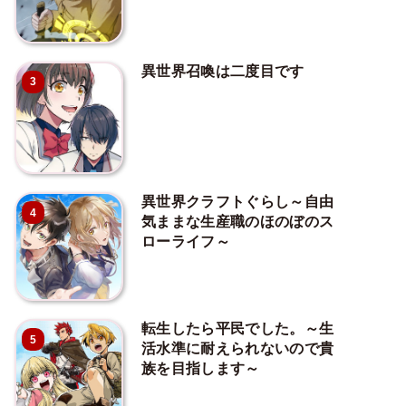
異世界召喚は二度目です
3
異世界クラフトぐらし～自由
4
気ままな生産職のほのぼのス
ローライフ～
転生したら平民でした。～生
5
活水準に耐えられないので貴
族を目指します～