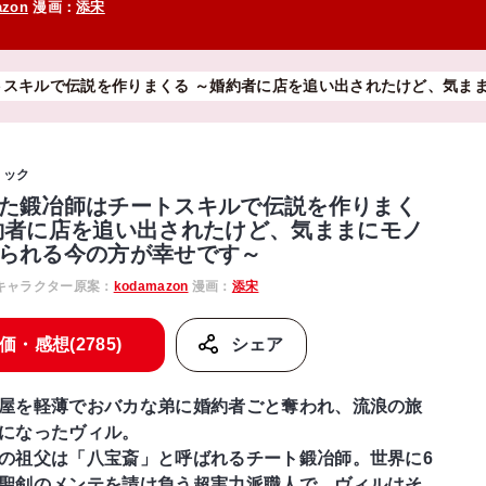
azon
漫画：
添宋
トスキルで伝説を作りまくる ～婚約者に店を追い出されたけど、気ま
ミック
た鍛冶師はチートスキルで伝説を作りまく
約者に店を追い出されたけど、気ままにモノ
られる今の方が幸せです～
キャラクター原案：
kodamazon
漫画：
添宋
価・感想(2785)
シェア
屋を軽薄でおバカな弟に婚約者ごと奪われ、流浪の旅
になったヴィル。
の祖父は「八宝斎」と呼ばれるチート鍛冶師。世界に6
聖剣のメンテを請け負う超実力派職人で、ヴィルはそ