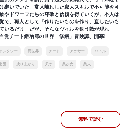
け継いでいた。常人離れした職人スキルで不可能を可
族やドワーフたちの尊敬と信頼を得ていくが、本人は
覚で、職人として「作りたいものを作り、直したいも
ているだけ。だが、そんなヴィルを狙う敵が現れ
無自覚チート鍛冶師の世界「修繕」冒険譚、開幕!
ァンタジー
異世界
チート
アラサー
バトル
恋愛
成り上がり
天才
美少女
美人
無料で読む