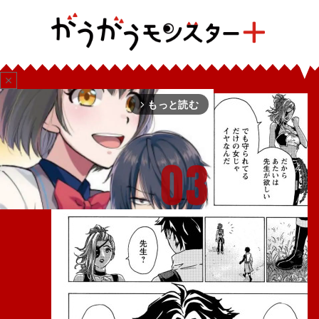
close
もっと読む
arrow_forward_ios
Mute