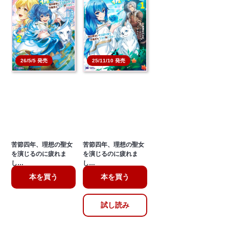
26/5/5 発売
25/11/10 発売
苦節四年、理想の聖女
苦節四年、理想の聖女
を演じるのに疲れま
を演じるのに疲れま
し…
し…
本を買う
本を買う
試し読み