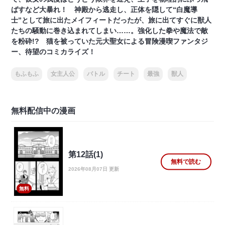
ばすなど大暴れ！ 神殿から逃走し、正体を隠して“白魔導
士”として旅に出たメイフィートだったが、旅に出てすぐに獣人
たちの騒動に巻き込まれてしまい……。強化した拳や魔法で敵
を粉砕!? 猫を被っていた元大聖女による冒険漫喫ファンタジ
ー、待望のコミカライズ！
もふもふ
女主人公
バトル
チート
最強
獣人
無料配信中の漫画
第12話(1)
無料で読む
2026年08月07日 更新
無料