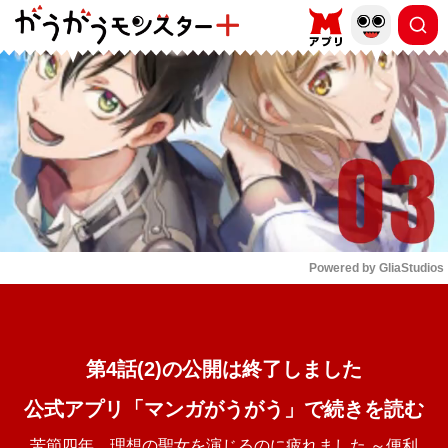
もっと読む
arrow_forward_ios
Powered by 
GliaStudios
Mute
第4話(2)の公開は終了しました
公式アプリ「マンガがうがう」で続きを読む
苦節四年、理想の聖女を演じるのに疲れました ～便利