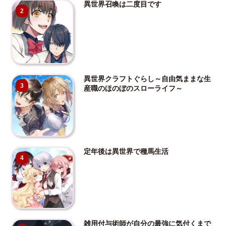
異世界召喚は二度目です
2
異世界クラフトぐらし～自由気ままな生
3
産職のほのぼのスローライフ～
定年後は異世界で種馬生活
4
雑用付与術師が自分の最強に気付くまで