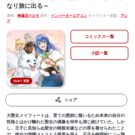
なり旅に出る～
漫画：
蜂蓮花マルモ
原作：
インバーターエアコン
キャラクター原案：
アレ
ア
コミックス一覧
小説一覧
26/8/7 更新
シェア
大聖女メイフィートは、育ての恩師に報いるため本来の自分の
性格とはかけ離れた聖女の偶像を何年も演じ続けていた。しか
し、王子に見知らぬ聖女の暗殺未遂などの罪を着せられたこと
で、彼女の我慢はとうとう限界を迎え、王子を物理的にぶっ飛