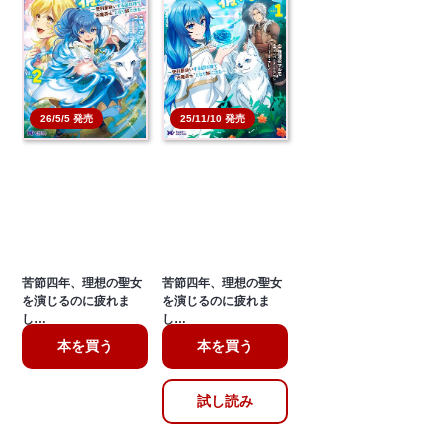
26/5/5 発売
25/11/10 発売
苦節四年、理想の聖女
苦節四年、理想の聖女
を演じるのに疲れま
を演じるのに疲れま
し…
し…
本を買う
本を買う
試し読み