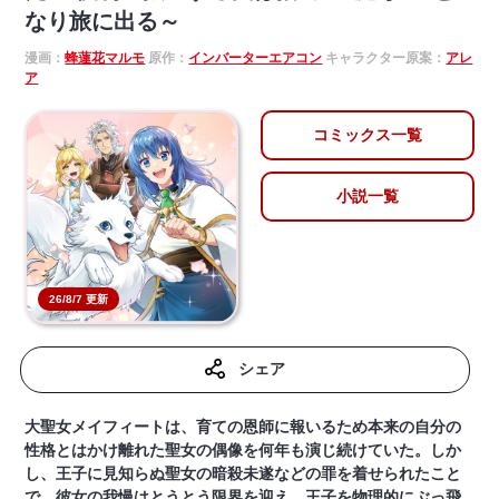
なり旅に出る～
漫画：
蜂蓮花マルモ
原作：
インバーターエアコン
キャラクター原案：
アレ
ア
コミックス一覧
小説一覧
26/8/7 更新
シェア
大聖女メイフィートは、育ての恩師に報いるため本来の自分の
性格とはかけ離れた聖女の偶像を何年も演じ続けていた。しか
し、王子に見知らぬ聖女の暗殺未遂などの罪を着せられたこと
で、彼女の我慢はとうとう限界を迎え、王子を物理的にぶっ飛