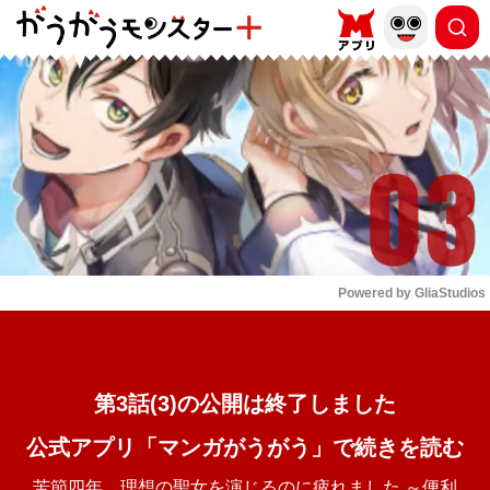
もっと読む
arrow_forward_ios
Powered by 
GliaStudios
Mute
第3話(3)の公開は終了しました
公式アプリ「マンガがうがう」で続きを読む
苦節四年、理想の聖女を演じるのに疲れました ～便利