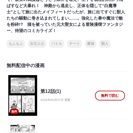
ばすなど大暴れ！ 神殿から逃走し、正体を隠して“白魔導
士”として旅に出たメイフィートだったが、旅に出てすぐに獣人
たちの騒動に巻き込まれてしまい……。強化した拳や魔法で敵
を粉砕!? 猫を被っていた元大聖女による冒険漫喫ファンタジ
ー、待望のコミカライズ！
もふもふ
女主人公
バトル
チート
最強
獣人
無料配信中の漫画
第12話(1)
無料で読む
2026年08月07日 更新
無料