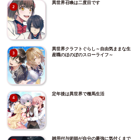
異世界召喚は二度目です
2
異世界クラフトぐらし～自由気ままな生
3
産職のほのぼのスローライフ～
定年後は異世界で種馬生活
4
雑用付与術師が自分の最強に気付くまで