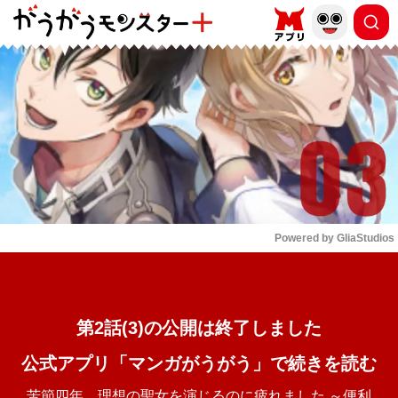
もっと読む
arrow_forward_ios
Powered by 
GliaStudios
Mute
第2話(3)の公開は終了しました
公式アプリ「マンガがうがう」で続きを読む
苦節四年、理想の聖女を演じるのに疲れました ～便利