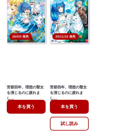
26/5/5 発売
25/11/10 発売
苦節四年、理想の聖女
苦節四年、理想の聖女
を演じるのに疲れま
を演じるのに疲れま
し…
し…
本を買う
本を買う
試し読み