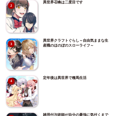
異世界召喚は二度目です
2
異世界クラフトぐらし～自由気ままな生
3
産職のほのぼのスローライフ～
定年後は異世界で種馬生活
4
雑用付与術師が自分の最強に気付くまで