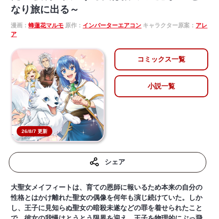
なり旅に出る～
漫画：
蜂蓮花マルモ
原作：
インバーターエアコン
キャラクター原案：
アレ
ア
コミックス一覧
小説一覧
26/8/7 更新
シェア
大聖女メイフィートは、育ての恩師に報いるため本来の自分の
性格とはかけ離れた聖女の偶像を何年も演じ続けていた。しか
し、王子に見知らぬ聖女の暗殺未遂などの罪を着せられたこと
で、彼女の我慢はとうとう限界を迎え、王子を物理的にぶっ飛