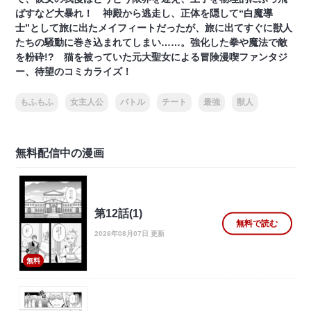
ばすなど大暴れ！ 神殿から逃走し、正体を隠して“白魔導
士”として旅に出たメイフィートだったが、旅に出てすぐに獣人
たちの騒動に巻き込まれてしまい……。強化した拳や魔法で敵
を粉砕!? 猫を被っていた元大聖女による冒険漫喫ファンタジ
ー、待望のコミカライズ！
もふもふ
女主人公
バトル
チート
最強
獣人
無料配信中の漫画
第12話(1)
無料で読む
2026年08月07日 更新
無料