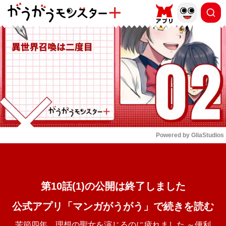
もっと読む
arrow_forward_ios
Powered by 
GliaStudios
Mute
第10話(1)の公開は終了しました
公式アプリ「マンガがうがう」で続きを読む
苦節四年、理想の聖女を演じるのに疲れました ～便利