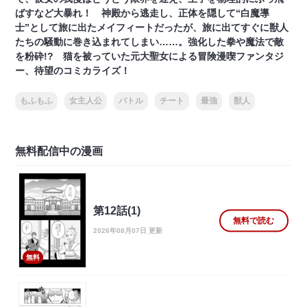
ばすなど大暴れ！ 神殿から逃走し、正体を隠して“白魔導
士”として旅に出たメイフィートだったが、旅に出てすぐに獣人
たちの騒動に巻き込まれてしまい……。強化した拳や魔法で敵
を粉砕!? 猫を被っていた元大聖女による冒険漫喫ファンタジ
ー、待望のコミカライズ！
もふもふ
女主人公
バトル
チート
最強
獣人
無料配信中の漫画
第12話(1)
無料で読む
2026年08月07日 更新
無料