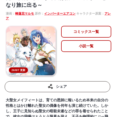
なり旅に出る～
漫画：
蜂蓮花マルモ
原作：
インバーターエアコン
キャラクター原案：
アレ
ア
コミックス一覧
小説一覧
26/8/7 更新
シェア
大聖女メイフィートは、育ての恩師に報いるため本来の自分の
性格とはかけ離れた聖女の偶像を何年も演じ続けていた。しか
し、王子に見知らぬ聖女の暗殺未遂などの罪を着せられたこと
で、彼女の我慢はとうとう限界を迎え、王子を物理的にぶっ飛