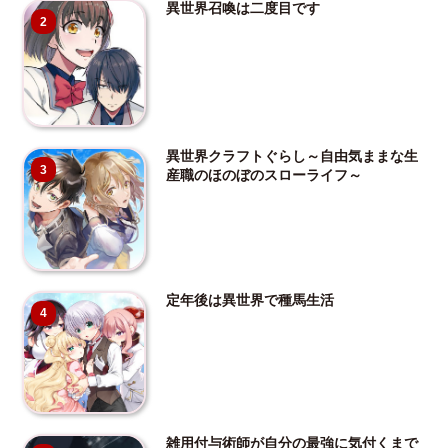
異世界召喚は二度目です
2
異世界クラフトぐらし～自由気ままな生
3
産職のほのぼのスローライフ～
定年後は異世界で種馬生活
4
雑用付与術師が自分の最強に気付くまで