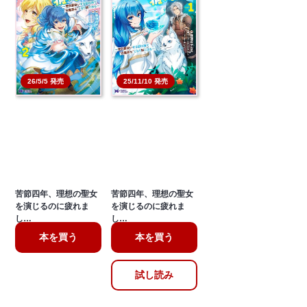
26/5/5 発売
25/11/10 発売
苦節四年、理想の聖女
苦節四年、理想の聖女
を演じるのに疲れま
を演じるのに疲れま
し…
し…
本を買う
本を買う
試し読み