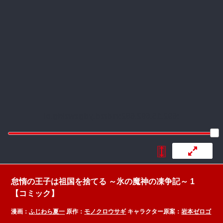
:692.15.692.682:rzdrzd.ydgzwzktg.oi
怠惰の王子は祖国を捨てる ～氷の魔神の凍争記～ 1
【コミック】
漫画：
ふじわら夏一
原作：
モノクロウサギ
キャラクター原案：
岩本ゼロゴ