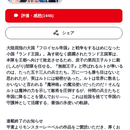
評価・感想(1446)
シェア
大陸屈指の大国『フロイセル帝国』と戦争をするはめになった
小国『ランド王国』。為す術なく蹂躙されたランド王国軍は、
本隊を王都へ向けて敗走させるため、庶子の第四王子ルトに殿
(しんがり)部隊を任せる。『無能王子』と呼ばれるルトが率いる
のは、たった五十三人の兵士たち。万に一つも勝ち目はないと
思われたが、実はルトには秘密があった。ルトは世界に数名し
かいないと言われる『魔神格』の魔法使いだったのだ！そんな
ルトは魔神の力を示して敵将を圧倒するが、仲間の兵士たちと
帝国に降ることを望んでおり――。これは祖国を捨てて帝国の
守護神として活躍する、最強の氷使いの軌跡。
連載終了のお知らせ
平素よりモンスターレーベルの作品をご愛読いただき、厚くお