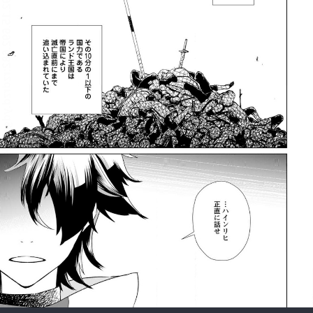
:692.15.692.682:rzdrzd.ydgzwzktg.oi
:692.15.692.682:rzdrzd.ydgzwzktg.oi