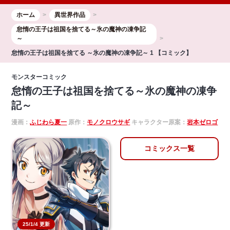
ホーム
異世界作品
怠惰の王子は祖国を捨てる～氷の魔神の凍争記
～
怠惰の王子は祖国を捨てる ～氷の魔神の凍争記～ 1 【コミック】
モンスターコミック
怠惰の王子は祖国を捨てる～氷の魔神の凍争
記～
漫画：
ふじわら夏一
原作：
モノクロウサギ
キャラクター原案：
岩本ゼロゴ
コミックス一覧
25/1/4 更新