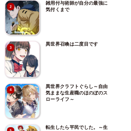
雑用付与術師が自分の最強に
2
気付くまで
異世界召喚は二度目です
3
異世界クラフトぐらし～自由
4
気ままな生産職のほのぼのス
ローライフ～
転生したら平民でした。～生
5