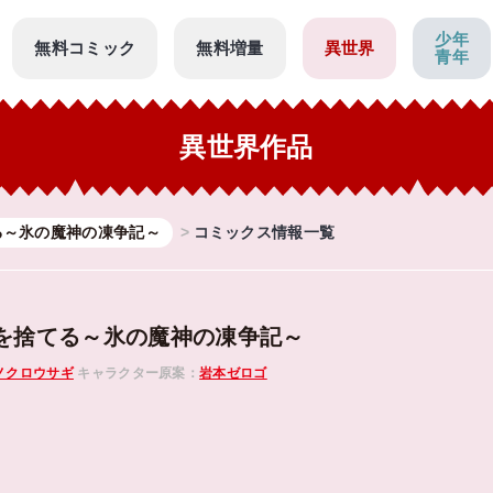
少年
無料コミック
無料増量
異世界
青年
異世界作品
る～氷の魔神の凍争記～
コミックス情報一覧
を捨てる～氷の魔神の凍争記～
ノクロウサギ
キャラクター原案：
岩本ゼロゴ