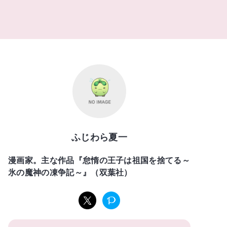
ふじわら夏一
漫画家。主な作品『怠惰の王子は祖国を捨てる～
氷の魔神の凍争記～』（双葉社）