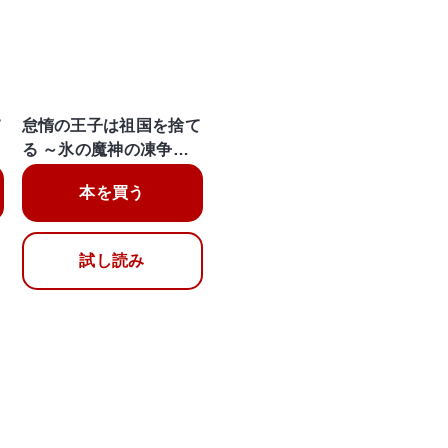
て
怠惰の王子は祖国を捨て
る ～氷の魔神の凍争…
本を買う
試し読み