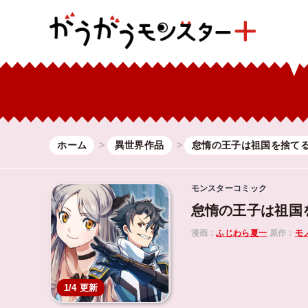
ホーム
異世界作品
怠惰の王子は祖国を捨て
モンスターコミック
怠惰の王子は祖国
漫画：
ふじわら夏一
原作：
モ
1/4 更新