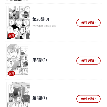
第28話(3)
無料で読む
2026年07月13日 更新
無料
第2話(2)
無料で読む
無料
第2話(1)
無料で読む