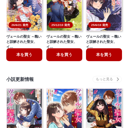
26/6/21 発売
25/12/10 発売
25/6/10 発売
ヴェールの聖女 ～醜い
ヴェールの聖女 ～醜い
ヴェールの聖女 ～醜い
と誤解された聖女、
と誤解された聖女、
と誤解された聖女、
イ…
イ…
イ…
本を買う
本を買う
本を買う
小説更新情報