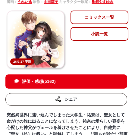
漫画：
うれい逸
原作：
山田露子
キャラクター原案：
鳥飼やすゆき
コミックス一覧
小説一覧
26/7/27 更新
評価・感想(5162)
シェア
突然異世界に迷い込んでしまった大学生・祐奈は、聖女として
命がけの旅に出ることになってしまう。祐奈の愛らしい容姿を
心配した神父がヴェールを着けさせたことにより、自他共に
〝聖女（私）は醜い〟と誤解してしまう……!!誰もが冷たい態度