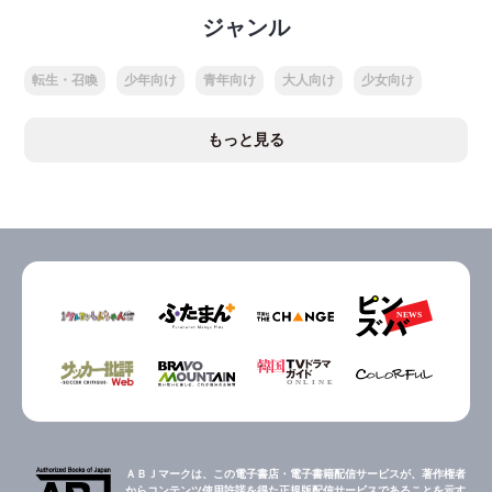
ジャンル
転生・召喚
少年向け
青年向け
大人向け
少女向け
もっと見る
ＡＢＪマークは、この電子書店・電子書籍配信サービスが、著作権者
からコンテンツ使用許諾を得た正規版配信サービスであることを示す