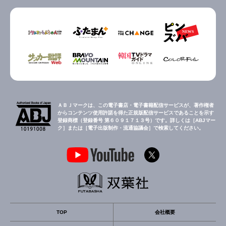
ＡＢＪマークは、この電子書店・電子書籍配信サービスが、著作権者
からコンテンツ使用許諾を得た正規版配信サービスであることを示す
登録商標（登録番号 第６０９１７１３号）です。詳しくは［ABJマー
ク］または［電子出版制作・流通協議会］で検索してください。
TOP
会社概要