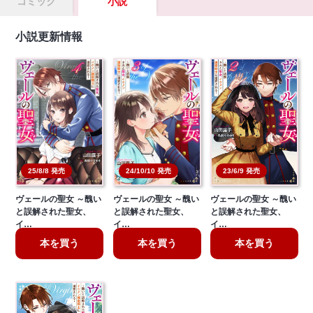
コミック
小説
小説更新情報
25/8/8 発売
24/10/10 発売
23/6/9 発売
ヴェールの聖女 ～醜い
ヴェールの聖女 ～醜い
ヴェールの聖女 ～醜い
と誤解された聖女、
と誤解された聖女、
と誤解された聖女、
イ…
イ…
イ…
本を買う
本を買う
本を買う