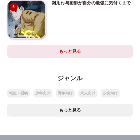
雑用付与術師が自分の最強に気付くまで
5
もっと見る
ジャンル
転生・召喚
少年向け
青年向け
大人向け
少女向け
もっと見る