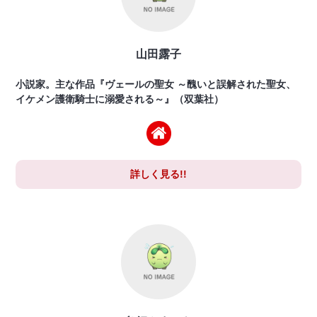
山田露子
小説家。主な作品『ヴェールの聖女 ～醜いと誤解された聖女、
イケメン護衛騎士に溺愛される～』（双葉社）
詳しく見る!!