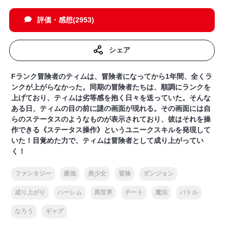
評価・感想(2953)
シェア
Fランク冒険者のティムは、冒険者になってから1年間、全くラ
ンクが上がらなかった。同期の冒険者たちは、順調にランクを
上げており、ティムは劣等感を抱く日々を送っていた。そんな
ある日、ティムの目の前に謎の画面が現れる。その画面には自
らのステータスのようなものが表示されており、彼はそれを操
作できる《ステータス操作》というユニークスキルを発現して
いた！目覚めた力で、ティムは冒険者として成り上がってい
く！
ファンタジー
最強
美少女
冒険
ダンジョン
成り上がり
ハーレム
異世界
チート
魔法
バトル
なろう
ギャグ