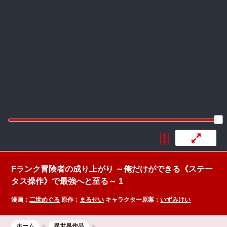
:692.15.691.939:rzdrzd.ydgzwzktg.oi
Fランク冒険者の成り上がり ～俺だけができる《ステー
タス操作》で最強へと至る～ 1
漫画：
二世めぐる
原作：
まるせい
キャラクター原案：
いずみけい
ホーム
異世界作品