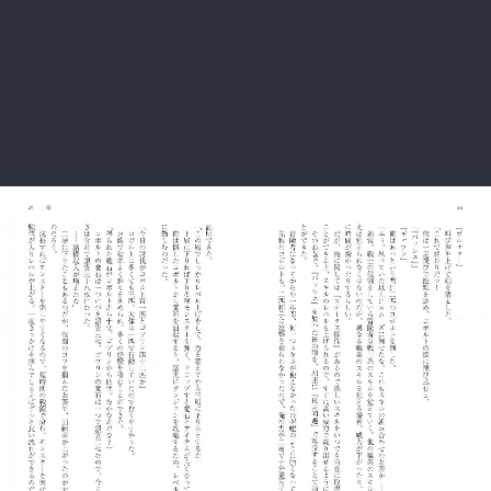
:692.15.691.939:rzdrzd.ydgzwzktg.oi
:692.15.691.939:rzdrzd.ydgzwzktg.oi