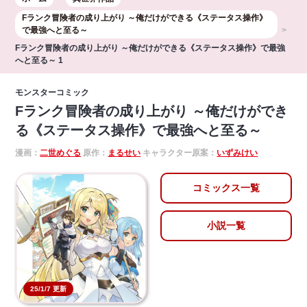
Fランク冒険者の成り上がり ～俺だけができる《ステータス操作》
で最強へと至る～
Fランク冒険者の成り上がり ～俺だけができる《ステータス操作》で最強
へと至る～ 1
モンスターコミック
Fランク冒険者の成り上がり ～俺だけができ
る《ステータス操作》で最強へと至る～
漫画：
二世めぐる
原作：
まるせい
キャラクター原案：
いずみけい
コミックス一覧
小説一覧
25/1/7 更新