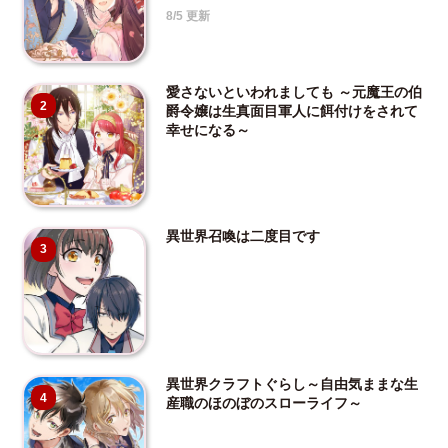
8/5 更新
愛さないといわれましても ～元魔王の伯
2
爵令嬢は生真面目軍人に餌付けをされて
幸せになる～
異世界召喚は二度目です
3
異世界クラフトぐらし～自由気ままな生
4
産職のほのぼのスローライフ～