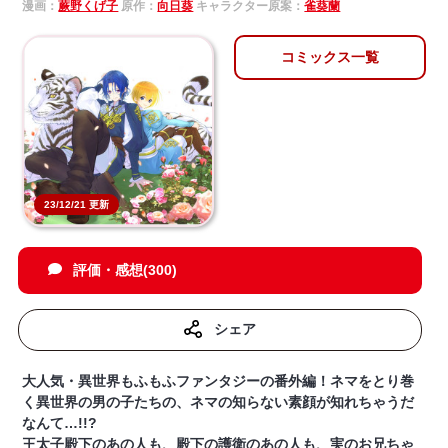
漫画：
蕨野くげ子
原作：
向日葵
キャラクター原案：
雀葵蘭
コミックス一覧
23/12/21 更新
評価・感想(300)
シェア
大人気・異世界もふもふファンタジーの番外編！ネマをとり巻
く異世界の男の子たちの、ネマの知らない素顔が知れちゃうだ
なんて…!!?
王太子殿下のあの人も、殿下の護衛のあの人も、実のお兄ちゃ