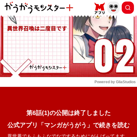
もっと読む
arrow_forward_ios
Powered by 
GliaStudios
Mute
第6話(1)の公開は終了しました
公式アプリ「マンガがうがう」で続きを読む
異世界でもふもふなでなでするためにがんばってます。