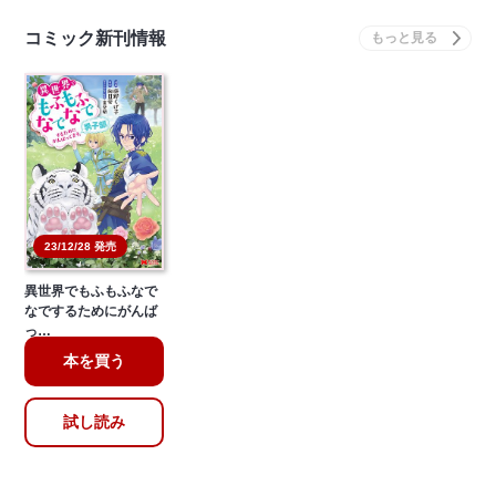
コミック新刊情報
23/12/28 発売
異世界でもふもふなで
なでするためにがんば
っ…
本を買う
試し読み