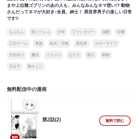
まや上位種ゴブリンのあの人も、みんなみんなネマ想い!? 動物
さんだってネマが大好き♪全員、紳士！ 異世界男子の楽しい日常
です!!
もふもふ
逆ハーレム
少年
ファンタジー
溺愛
令嬢
乙女ゲーム
貴族
転生・召喚
異世界
スローライフ
女性向け
魔法
イケメン
なろう
獣人
動物
王太子
胸キュン
無料配信中の漫画
第2話(2)
無料で読む
無料