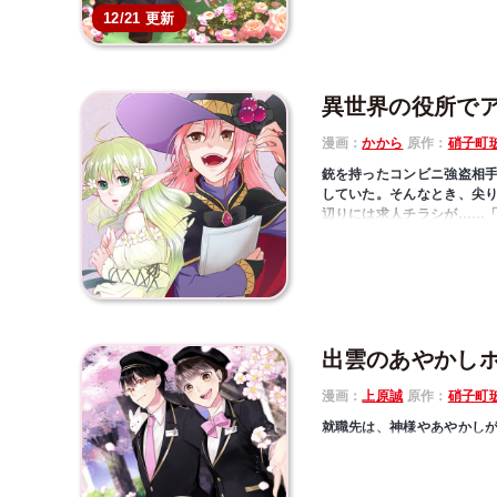
なみんなネマ想い!? 動物さ
12/21 更新
異世界の役所で
漫画：
かから
原作：
硝子町
銃を持ったコンビニ強盗相
していた。そんなとき、尖
辺りには求人チラシが……
はファンタジー＆ハーレム
ー、待望の書籍化！
出雲のあやかし
漫画：
上原誠
原作：
硝子町
就職先は、神様やあやかしが