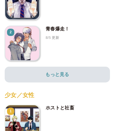
青春爆走！
2
8/5 更新
もっと見る
少女／女性
ホストと社畜
1