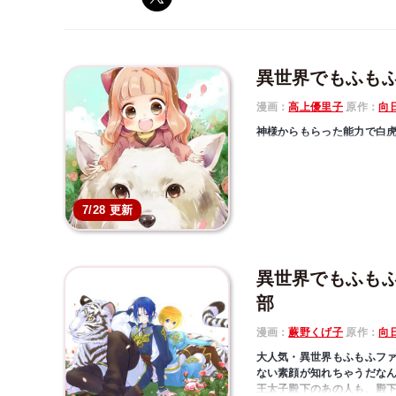
異世界でもふも
漫画：
高上優里子
原作：
向
神様からもらった能力で白虎
7/28 更新
異世界でもふも
部
漫画：
蕨野くげ子
原作：
向
大人気・異世界もふもふフ
ない素顔が知れちゃうだなんて
王太子殿下のあの人も、殿