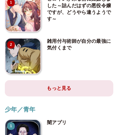
1
した～詰んだはずの悪役令嬢
ですが、どうやら違うようで
す～
雑用付与術師が自分の最強に
2
気付くまで
もっと見る
少年／青年
闇アプリ
1