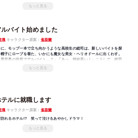
んだってネマが大好き♪全員、紳士！ 異世界男子の楽しい日常です!!
もっと見る
アルバイト始めました
玻璃
キャラクター原案：
雀葵蘭
手に、モップ一本で立ち向かうような高校生の総司は、新しいバイトを探
り帽子にローブを着た、いかにも魔女な美女・ヘリオドールに出くわす。
「異世界の役所でアルバイト…？」「あっ、時給高い！」こうして、総司
な職場に飛び込んだ――「小説家になろう」発、大人気お仕事ファンタジ
もっと見る
ホテルに就職します
玻璃
キャラクター原案：
雀葵蘭
訪れるホテル!? 笑って泣けるあやかしドラマ！
もっと見る