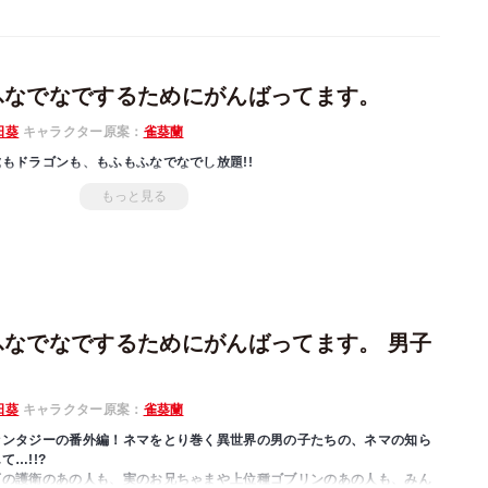
ふなでなでするためにがんばってます。
日葵
キャラクター原案：
雀葵蘭
もドラゴンも、もふもふなでなでし放題!!
もっと見る
ふなでなでするためにがんばってます。 男子
日葵
キャラクター原案：
雀葵蘭
ァンタジーの番外編！ネマをとり巻く異世界の男の子たちの、ネマの知ら
…!!?
下の護衛のあの人も、実のお兄ちゃまや上位種ゴブリンのあの人も、みん