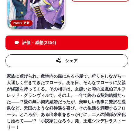
26/8/7 更新
評価・感想(2354)
シェア
家族に虐げられ、敷地内の森にある小屋で、狩りをしながら一
人逞しく生きてきたフローラ。ある日、そんなフローラに父親
が縁談を持ってくる。その相手は、女嫌いと噂の辺境伯アルフ
レッド・グランヴィルで、その上、一年で終わる契約結婚だっ
た――!?愛の無い契約結婚だったが、美味しい食事に贅沢な温
泉など、天国のような好待遇を喜び、その生活を満喫するフロ
ーラ。ところが、ある出来事をきっかけに、二人の関係が変化
し始めて――!?「小説家になろう」発、王道シンデレラストー
リー！