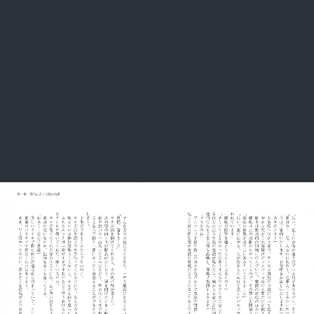
:692.15.691.960:rzdrzd.ydgzwzktg.oi
:692.15.691.960:rzdrzd.ydgzwzktg.oi