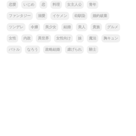
恋愛
いじめ
恋
料理
女主人公
青年
ファンタジー
溺愛
イケメン
幼馴染
婚約破棄
ツンデレ
令嬢
美少女
結婚
美人
貴族
グルメ
女性
内政
異世界
女性向け
妹
魔法
胸キュン
バトル
なろう
政略結婚
虐げられ
騎士