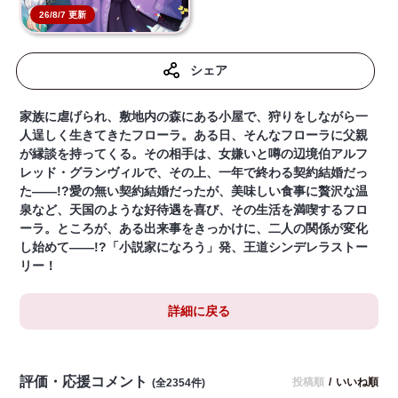
26/8/7 更新
シェア
家族に虐げられ、敷地内の森にある小屋で、狩りをしながら一
人逞しく生きてきたフローラ。ある日、そんなフローラに父親
が縁談を持ってくる。その相手は、女嫌いと噂の辺境伯アルフ
レッド・グランヴィルで、その上、一年で終わる契約結婚だっ
た――!?愛の無い契約結婚だったが、美味しい食事に贅沢な温
泉など、天国のような好待遇を喜び、その生活を満喫するフロ
ーラ。ところが、ある出来事をきっかけに、二人の関係が変化
し始めて――!?「小説家になろう」発、王道シンデレラストー
リー！
詳細に戻る
評価・応援コメント
投稿順
/
いいね順
(全2354件)