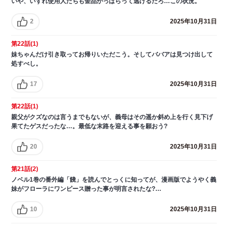
いや、いずれ使用人たちも金品かっぱらって逃げるだろ…この状況。
2
2025年10月31日
第22話(1)
妹ちゃんだけ引き取ってお帰りいただこう。そしてババアは見つけ出して
処すべし。
17
2025年10月31日
第22話(1)
親父がクズなのは言うまでもないが、義母はその遥か斜め上を行く見下げ
果てたゲスだったな…。最低な末路を迎える事を願おう?
20
2025年10月31日
第21話(2)
ノベル1巻の番外編「餞」を読んでとっくに知ってが、漫画版でようやく義
妹がフローラにワンピース贈った事が明言されたな?…
10
2025年10月31日