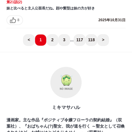
第21話(2)
妹と比べると主人公面長だね。顔や髪型は妹の方が好き
8
2025年10月31日
<
1
2
3
...
117
118
>
ミキマサハル
漫画家。主な作品『ポジティブ令嬢フローラの契約結婚』（双
葉社）、『おばちゃん(?)聖女、我が道を行く ～聖女として召喚