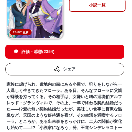
小説一覧
26/8/7 更新
評価・感想(2354)
シェア
家族に虐げられ、敷地内の森にある小屋で、狩りをしながら一
人逞しく生きてきたフローラ。ある日、そんなフローラに父親
が縁談を持ってくる。その相手は、女嫌いと噂の辺境伯アルフ
レッド・グランヴィルで、その上、一年で終わる契約結婚だっ
た――!?愛の無い契約結婚だったが、美味しい食事に贅沢な温
泉など、天国のような好待遇を喜び、その生活を満喫するフロ
ーラ。ところが、ある出来事をきっかけに、二人の関係が変化
し始めて――!?「小説家になろう」発、王道シンデレラストー