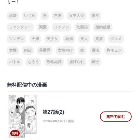
リー！
恋愛
いじめ
恋
料理
女主人公
青年
ファンタジー
溺愛
イケメン
幼馴染
婚約破棄
ツンデレ
令嬢
美少女
結婚
美人
貴族
グルメ
女性
内政
異世界
女性向け
妹
魔法
胸キュン
バトル
なろう
政略結婚
虐げられ
騎士
無料配信中の漫画
第27話(2)
無料で読む
2026年08月07日 更新
無料