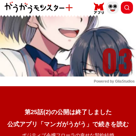
もっと読む
arrow_forward_ios
Powered by 
GliaStudios
Mute
第25話(2)の公開は終了しました
公式アプリ「マンガがうがう」で続きを読む
ポジティブ令嬢フローラの幸せな契約結婚