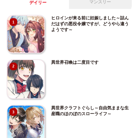
マンスリー
デイリー
ヒロインが来る前に妊娠しました～詰ん
1
だはずの悪役令嬢ですが、どうやら違う
ようです～
異世界召喚は二度目です
2
異世界クラフトぐらし～自由気ままな生
3
産職のほのぼのスローライフ～