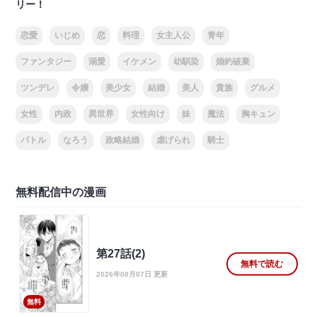
リー！
恋愛
いじめ
恋
料理
女主人公
青年
ファンタジー
溺愛
イケメン
幼馴染
婚約破棄
ツンデレ
令嬢
美少女
結婚
美人
貴族
グルメ
女性
内政
異世界
女性向け
妹
魔法
胸キュン
バトル
なろう
政略結婚
虐げられ
騎士
無料配信中の漫画
第27話(2)
無料で読む
2026年08月07日 更新
無料