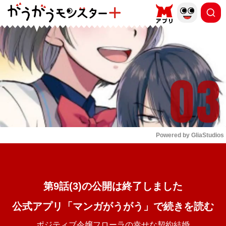
もっと読む
arrow_forward_ios
Powered by 
GliaStudios
Mute
第9話(3)の公開は終了しました
公式アプリ「マンガがうがう」で続きを読む
ポジティブ令嬢フローラの幸せな契約結婚