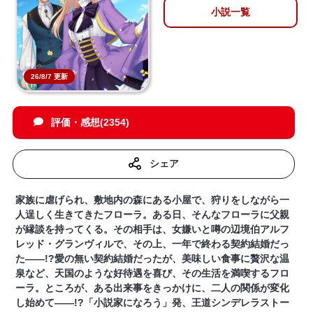
小説一覧
26/8/7 更新
評価・感想(2354)
シェア
家族に虐げられ、敷地内の森にある小屋で、狩りをしながら一
人逞しく生きてきたフローラ。ある日、そんなフローラに父親
が縁談を持ってくる。その相手は、女嫌いと噂の辺境伯アルフ
レッド・グランヴィルで、その上、一年で終わる契約結婚だっ
た――!?愛の無い契約結婚だったが、美味しい食事に贅沢な温
泉など、天国のような好待遇を喜び、その生活を満喫するフロ
ーラ。ところが、ある出来事をきっかけに、二人の関係が変化
し始めて――!?「小説家になろう」発、王道シンデレラストー