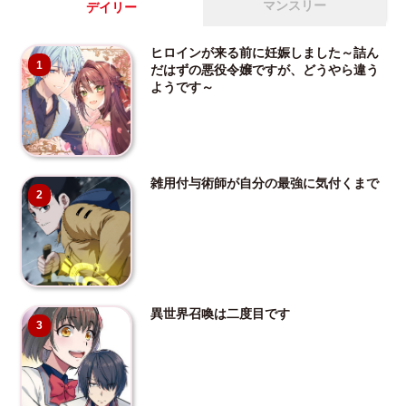
マンスリー
デイリー
ヒロインが来る前に妊娠しました～詰ん
1
だはずの悪役令嬢ですが、どうやら違う
ようです～
雑用付与術師が自分の最強に気付くまで
2
異世界召喚は二度目です
3