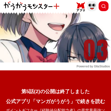
もっと読む
arrow_forward_ios
Powered by 
GliaStudios
Mute
第5話(2)の公開は終了しました
公式アプリ「マンガがうがう」で続きを読む
ポイントギフター《経験値分配能力者》の異世界最強ソ