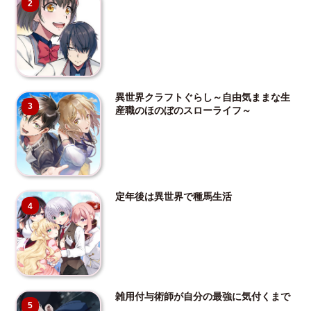
2
異世界クラフトぐらし～自由気ままな生
3
産職のほのぼのスローライフ～
定年後は異世界で種馬生活
4
雑用付与術師が自分の最強に気付くまで
5