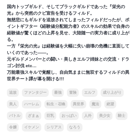
国内トップギルド、そしてブラックギルドであった『栄光の
光』から突然のクビ宣告を受けるフィルド。
無慈悲にもギルドを追放されてしまったフィルドだったが、ポ
イントギフター《経験値分配能力者》のスキルの効果で自身の
経験値が驚くほどの上昇を見せ、大陸随一の実力者に成り上が
る。
一方『栄光の光』は経験値を大幅に失い崩壊の危機に直面して
いくのであった――。
元ギルドメンバーとの闘い・美しきエルフ姉妹との交流・ドラ
ゴン討伐 etc…
万能最強スキルで覚醒し、自由気ままに無双するフィルドの異
世界チート譚が幕を開ける!!!
追放
ファンタジー
最強
冒険
エルフ
成り上がり
美人
ハーレム
転生・召喚
異世界
魔法
絶望
バトル
ざまぁ
巨乳
おっぱい
人外
美少女
騎士
令嬢
イケメン
シリアス
なろう