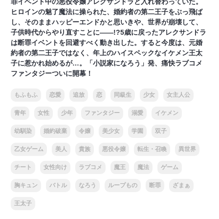
罪イベント中の悪役令嬢アレクサンドラと入れ替わっていた。
ヒロインの魅了魔法に操られた、婚約者の第二王子をぶっ飛ば
し、そのままハッピーエンドかと思いきや、世界が崩壊して、
子供時代からやり直すことに――!?5歳に戻ったアレクサンドラ
は断罪イベントを回避すべく動き出した。すると今度は、元婚
約者の第二王子ではなく、年上のハイスペックなイケメン王太
子に惹かれ始めるが…。「小説家になろう」発、痛快ラブコメ
ファンタジーついに開幕！
もふもふ
恋愛
追放
恋
同級生
少女
女主人公
青年
女性
少年
ファンタジー
溺愛
イケメン
幼馴染
婚約破棄
令嬢
美少女
学園
双子
乙女ゲーム
美人
貴族
悪役令嬢
転生・召喚
異世界
チート
女性向け
ラブコメ
魔王
魔法
ゲーム
胸キュン
バトル
なろう
ループもの
断罪
ざまぁ
王太子