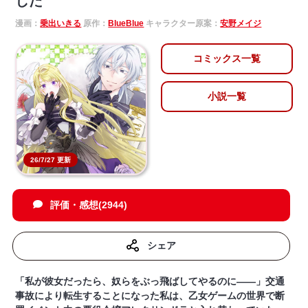
した
漫画：
乗出いきる
原作：
BlueBlue
キャラクター原案：
安野メイジ
コミックス一覧
小説一覧
26/7/27 更新
評価・感想(2944)
シェア
「私が彼女だったら、奴らをぶっ飛ばしてやるのに――」交通
事故により転生することになった私は、乙女ゲームの世界で断