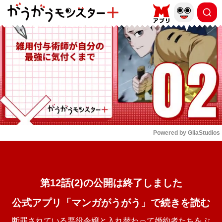
もっと読む
arrow_forward_ios
Powered by 
GliaStudios
Mute
第12話(2)の公開は終了しました
公式アプリ「マンガがうがう」で続きを読む
断罪されている悪役令嬢と入れ替わって婚約者たちをぶ