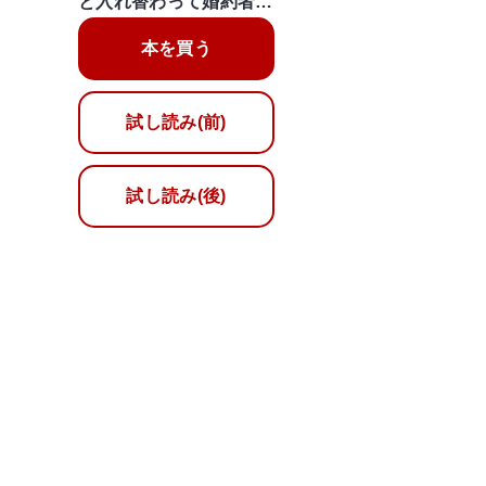
と入れ替わって婚約者…
本を買う
試し読み(前)
試し読み(後)