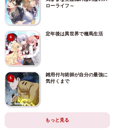
ローライフ～
定年後は異世界で種馬生活
4
雑用付与術師が自分の最強に
5
気付くまで
もっと見る