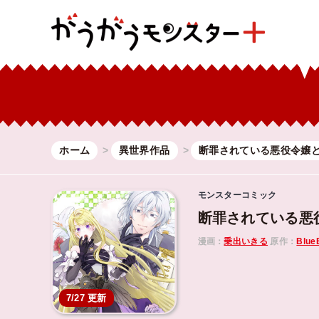
ホーム
異世界作品
断罪されている悪役令嬢
モンスターコミック
断罪されている悪
漫画：
乗出いきる
原作：
Blue
7/27 更新