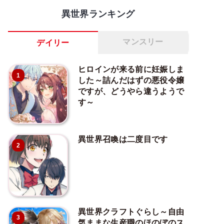
異世界ランキング
マンスリー
デイリー
ヒロインが来る前に妊娠しま
1
した～詰んだはずの悪役令嬢
ですが、どうやら違うようで
す～
異世界召喚は二度目です
2
異世界クラフトぐらし～自由
3
気ままな生産職のほのぼのス