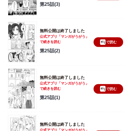
第25話(3)
無料公開は終了しました
公式アプリ「マンガがうがう」
で続きを読む
で読む
第25話(2)
無料公開は終了しました
公式アプリ「マンガがうがう」
で続きを読む
で読む
第25話(1)
無料公開は終了しました
公式アプリ「マンガがうがう」