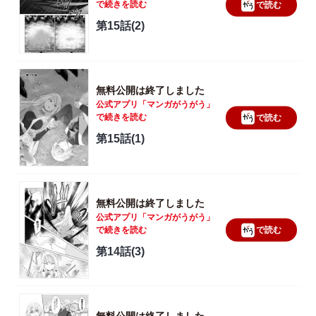
で続きを読む
で読む
第15話(2)
無料公開は終了しました
公式アプリ「マンガがうがう」
で続きを読む
で読む
第15話(1)
無料公開は終了しました
公式アプリ「マンガがうがう」
で続きを読む
で読む
第14話(3)
無料公開は終了しました