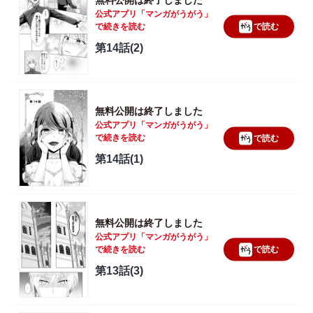
公式アプリ「マンガがうがう」
で続きを読む
で読む
第14話(2)
無料公開は終了しました
公式アプリ「マンガがうがう」
で続きを読む
で読む
第14話(1)
無料公開は終了しました
公式アプリ「マンガがうがう」
で続きを読む
で読む
第13話(3)