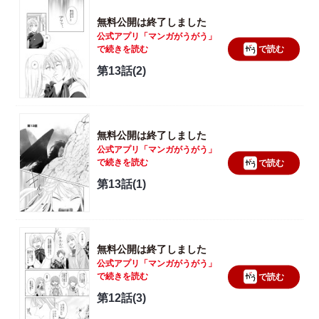
無料公開は終了しました
公式アプリ「マンガがうがう」
で続きを読む
で読む
第13話(2)
無料公開は終了しました
公式アプリ「マンガがうがう」
で続きを読む
で読む
第13話(1)
無料公開は終了しました
公式アプリ「マンガがうがう」
で続きを読む
で読む
第12話(3)