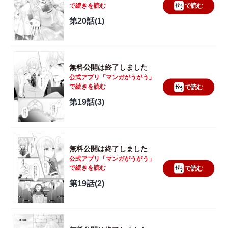
で続きを読む
で読む
第20話(1)
無料公開は終了しました
公式アプリ「マンガがうがう」
で続きを読む
で読む
第19話(3)
無料公開は終了しました
公式アプリ「マンガがうがう」
で続きを読む
で読む
第19話(2)