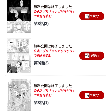
無料公開は終了しました
公式アプリ「マンガがうがう」
で続きを読む
で読む
第8話(3)
無料公開は終了しました
公式アプリ「マンガがうがう」
で続きを読む
で読む
第8話(2)
無料公開は終了しました
公式アプリ「マンガがうがう」
で続きを読む
で読む
第8話(1)