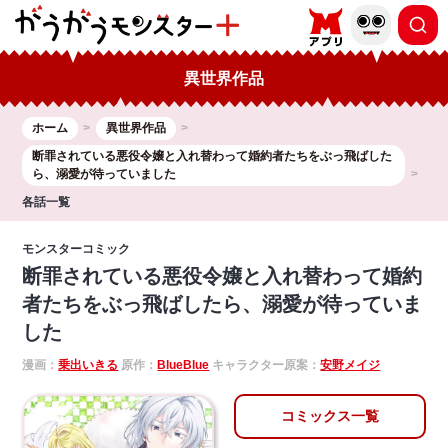
異世界作品
ホーム
異世界作品
断罪されている悪役令嬢と入れ替わって婚約者たちをぶっ飛ばした
ら、溺愛が待っていました
各話一覧
モンスターコミック
断罪されている悪役令嬢と入れ替わって婚約
者たちをぶっ飛ばしたら、溺愛が待っていま
した
漫画：
乗出いきる
原作：
BlueBlue
キャラクター原案：
安野メイジ
コミックス一覧