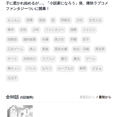
子に惹かれ始めるが…。「小説家になろう」発、痛快ラブコメ
ファンタジーついに開幕！
もふもふ
恋愛
追放
恋
同級生
少女
女主人公
青年
女性
少年
ファンタジー
溺愛
イケメン
幼馴染
婚約破棄
令嬢
美少女
学園
双子
乙女ゲーム
美人
貴族
悪役令嬢
転生・召喚
異世界
チート
女性向け
ラブコメ
魔王
魔法
ゲーム
胸キュン
バトル
なろう
ループもの
断罪
ざまぁ
王太子
全98話
最新話から
/
最初から
(6話無料)