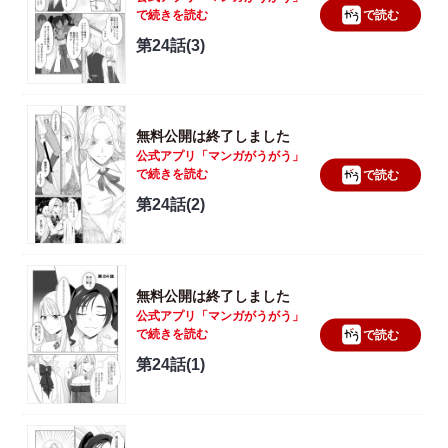
で続きを読む
で読む
第24話(3)
無料公開は終了しました
公式アプリ「マンガがうがう」
で続きを読む
で読む
第24話(2)
無料公開は終了しました
公式アプリ「マンガがうがう」
で続きを読む
で読む
第24話(1)