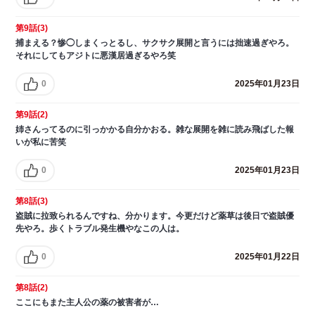
第9話(3)
捕まえる？惨◯しまくっとるし、サクサク展開と言うには拙速過ぎやろ。
それにしてもアジトに悪漢居過ぎるやろ笑
0
2025年01月23日
第9話(2)
姉さんってるのに引っかかる自分かおる。雑な展開を雑に読み飛ばした報
いが私に苦笑
0
2025年01月23日
第8話(3)
盗賊に拉致られるんですね、分かります。今更だけど薬草は後日で盗賊優
先やろ。歩くトラブル発生機やなこの人は。
0
2025年01月22日
第8話(2)
ここにもまた主人公の薬の被害者が…