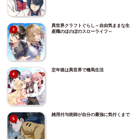
異世界クラフトぐらし～自由気ままな生
3
産職のほのぼのスローライフ～
定年後は異世界で種馬生活
4
雑用付与術師が自分の最強に気付くまで
5