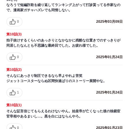
なろうで短編詐欺を繰り返してランキング上がって打診貰ってる作家なの
で、漫画家ガチャハズレでも同情しない。
0
2025年03月09日
第10話(3)
拍子抜けするくらいのあっさりとなかなかに残酷な仕置きでのすっきりが
同居したなんとも不思議な最終回でした。お疲れ様でした。
0
2025年01月24日
第10話(2)
そんなにあっさり制圧できるなら早よやれよ苦笑
ジェットコースターならぬ区間快速ばりのストーリー展開やな。
1
2025年01月24日
第10話(1)
そんな証言信じてもらえるわけないやん。始皇帝が亡くなった後の独裁宦
官宰相やあるまいし…。黒を白にはならんやろ。
0
2025年01月23日