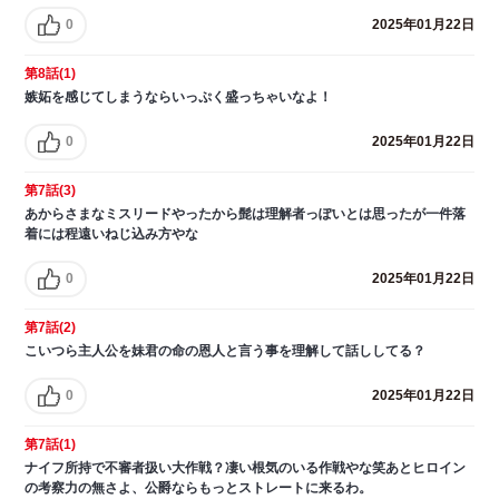
0
2025年01月22日
第8話(1)
嫉妬を感じてしまうならいっぷく盛っちゃいなよ！
0
2025年01月22日
第7話(3)
あからさまなミスリードやったから髭は理解者っぽいとは思ったが一件落
着には程遠いねじ込み方やな
0
2025年01月22日
第7話(2)
こいつら主人公を妹君の命の恩人と言う事を理解して話ししてる？
0
2025年01月22日
第7話(1)
ナイフ所持で不審者扱い大作戦？凄い根気のいる作戦やな笑あとヒロイン
の考察力の無さよ、公爵ならもっとストレートに来るわ。