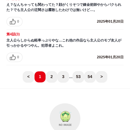
え？なんちゃっても関わってた？顔がくりそつで錬金術師やからパクられ
た？でも主人公の迂闊さは霧散したわけでは無いけど…。
0
2025年01月20日
第4話(3)
主人公らしからぬ軽率っぷりやな…これ他の作品なら主人公のモブ友人が
引っかかるやつやん。犯罪者よこれ。
0
2025年01月20日
<
1
2
3
...
53
54
>