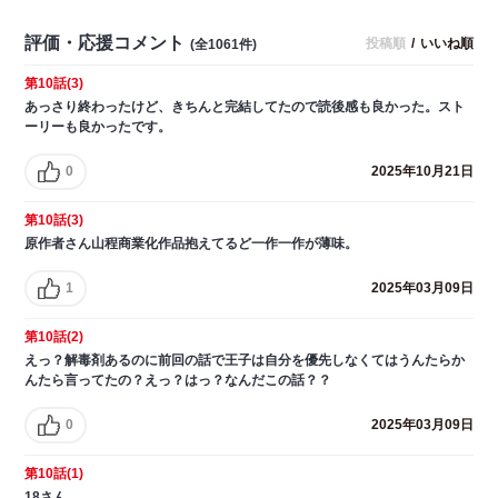
評価・応援コメント
投稿順
/
いいね順
(全1061件)
第10話(3)
あっさり終わったけど、きちんと完結してたので読後感も良かった。スト
ーリーも良かったです。
0
2025年10月21日
第10話(3)
原作者さん山程商業化作品抱えてるど一作一作が薄味。
1
2025年03月09日
第10話(2)
えっ？解毒剤あるのに前回の話で王子は自分を優先しなくてはうんたらか
んたら言ってたの？えっ？はっ？なんだこの話？？
0
2025年03月09日
第10話(1)
18さん