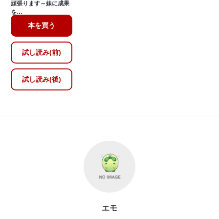
頑張ります～妹に成果
を…
本を買う
試し読み(前)
試し読み(後)
エモ