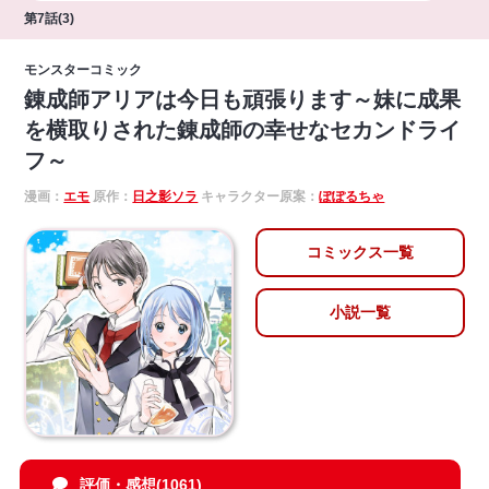
第7話(3)
モンスターコミック
錬成師アリアは今日も頑張ります～妹に成果
を横取りされた錬成師の幸せなセカンドライ
フ～
漫画：
エモ
原作：
日之影ソラ
キャラクター原案：
ぽぽるちゃ
コミックス一覧
小説一覧
評価・感想(1061)