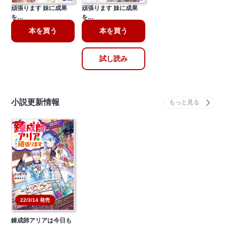
頑張ります 妹に成果
頑張ります 妹に成果
を…
を…
本を買う
本を買う
試し読み
小説更新情報
22/3/14 発売
錬成師アリアは今日も