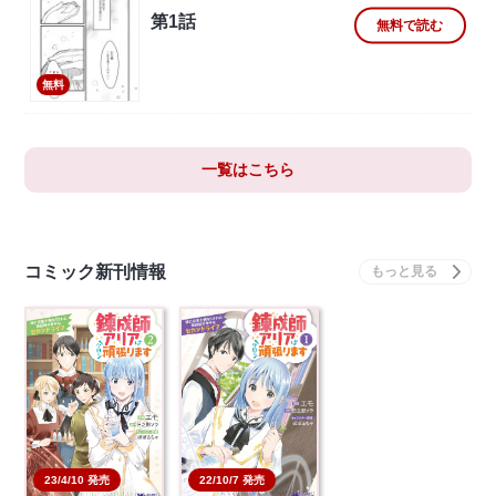
第1話
無料で読む
無料
一覧はこちら
コミック新刊情報
22/10/7 発売
23/4/10 発売
錬成師アリアは今日も
錬成師アリアは今日も