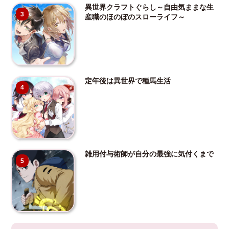
異世界クラフトぐらし～自由気ままな生
3
産職のほのぼのスローライフ～
定年後は異世界で種馬生活
4
雑用付与術師が自分の最強に気付くまで
5