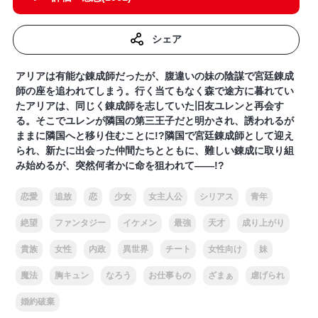
シェア
アリアは有能な錬成師だったが、腹違いの妹の陰謀で宮廷錬成
師の座を追われてしまう。行く当てもなく森で途方に暮れてい
たアリアは、同じく錬成師を志していた旧友ユレンと再会す
る。そこでユレンが隣国の第三王子だと明かされ、誘われるが
ままに隣国へと移り住むことに!?隣国で宮廷錬成師として迎え
られ、新たに出会った仲間たちとともに、難しい錬成に取り組
み始めるが、突然何者かに命を狙われて――!?
恋愛
追放
恋
少女
女主人公
シリアス
青年
絶望
ファンタジー
イケメン
最強
天才
成り上がり
貴族
女性
内政
異世界
チート
女性向け
妹
魔法
胸キュン
なろう
お仕事もの
ざまぁ
虐げられ
婚約破棄