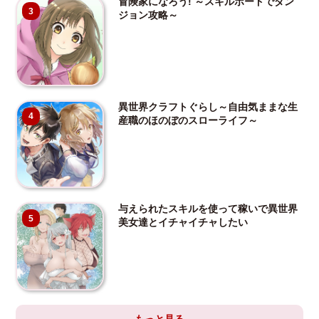
冒険家になろう! ～スキルボードでダン
3
ジョン攻略～
異世界クラフトぐらし～自由気ままな生
4
産職のほのぼのスローライフ～
与えられたスキルを使って稼いで異世界
5
美女達とイチャイチャしたい