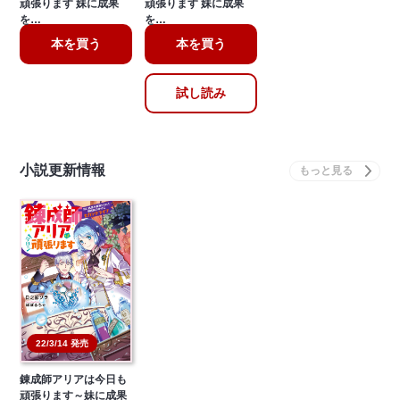
頑張ります 妹に成果
頑張ります 妹に成果
を…
を…
本を買う
本を買う
試し読み
小説更新情報
22/3/14 発売
錬成師アリアは今日も
頑張ります～妹に成果