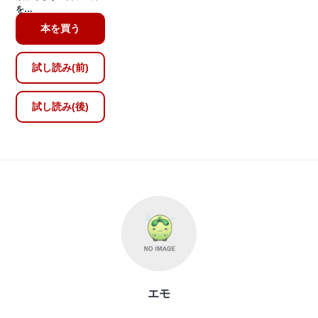
を…
本を買う
試し読み(前)
試し読み(後)
エモ