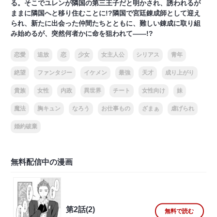
る。そこでユレンが隣国の第三王子だと明かされ、誘われるが
ままに隣国へと移り住むことに!?隣国で宮廷錬成師として迎え
られ、新たに出会った仲間たちとともに、難しい錬成に取り組
み始めるが、突然何者かに命を狙われて――!?
恋愛
追放
恋
少女
女主人公
シリアス
青年
絶望
ファンタジー
イケメン
最強
天才
成り上がり
貴族
女性
内政
異世界
チート
女性向け
妹
魔法
胸キュン
なろう
お仕事もの
ざまぁ
虐げられ
婚約破棄
無料配信中の漫画
第2話(2)
無料で読む