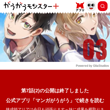
もっと読む
arrow_forward_ios
Powered by 
GliaStudios
Mute
第7話(2)の公開は終了しました
公式アプリ「マンガがうがう」で続きを読む
錬成師アリアは今日も頑張ります～妹に成果を横取りさ