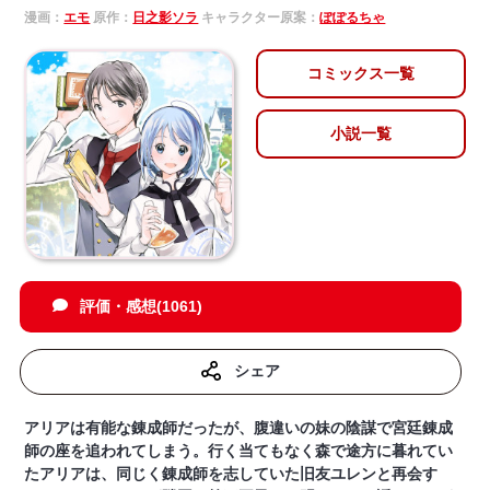
漫画：
エモ
原作：
日之影ソラ
キャラクター原案：
ぽぽるちゃ
コミックス一覧
小説一覧
評価・感想(1061)
シェア
アリアは有能な錬成師だったが、腹違いの妹の陰謀で宮廷錬成
師の座を追われてしまう。行く当てもなく森で途方に暮れてい
たアリアは、同じく錬成師を志していた旧友ユレンと再会す