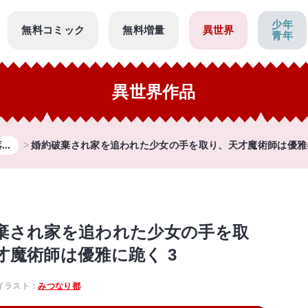
少年
無料コミック
無料増量
異世界
青年
異世界作品
..
婚約破棄され家を追われた少女の手を取り、天才魔術師は優雅に
棄され家を追われた少女の手を取
才魔術師は優雅に跪く 3
イラスト：
みつなり都