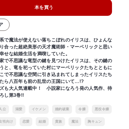
本を買う
ア
系で魔法が使えない落ちこぼれのイリスは、ひょんな
り合った超絶美形の天才魔術師・マーベリックと思い
幸せな結婚生活を満喫していた。
家で不思議な竜型の鍵を見つけたイリスは、その鍵の
うと、竜を祀っていた村にマーベリックたちとともに
こで不思議な空間に引き込まれてしまったイリスたち
たら八百年も前の乱世の王国にいて…!?
ズも大人気連載中！ 小説家になろう発の人気作、待
し第3巻!!
人公
溺愛
イケメン
婚約破棄
令嬢
悪役令嬢
女性向け
恋愛
結婚
貴族
魔法
胸キュン