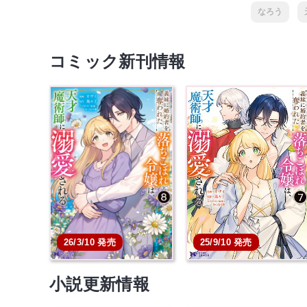
なろう
コミック新刊情報
義妹に婚約者を奪われた
義妹に婚約者を奪われ
落ちこぼれ令嬢は、天…
落ちこぼれ令嬢は、天
本を買う
本を買う
25/9/10 発売
26/3/10 発売
小説更新情報