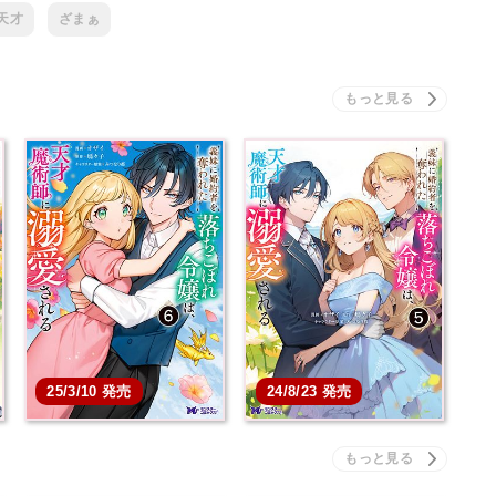
天才
ざまぁ
た
義妹に婚約者を奪われた
義妹に婚約者を奪われた
…
落ちこぼれ令嬢は、天…
落ちこぼれ令嬢は、天…
本を買う
本を買う
25/3/10 発売
24/8/23 発売