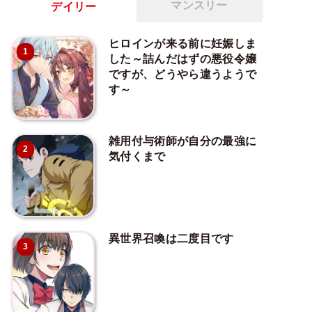
マンスリー
デイリー
ヒロインが来る前に妊娠しま
1
した～詰んだはずの悪役令嬢
ですが、どうやら違うようで
す～
雑用付与術師が自分の最強に
2
気付くまで
異世界召喚は二度目です
3