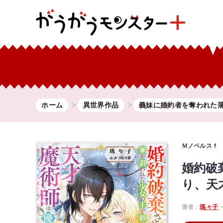
ホーム
異世界作品
義妹に婚約者を奪われた落.
Ｍノベルスｆ
婚約破
り、天
著者：
瑪々子