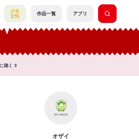
少女
作品一覧
アプリ
女性
跪く 3
オザイ