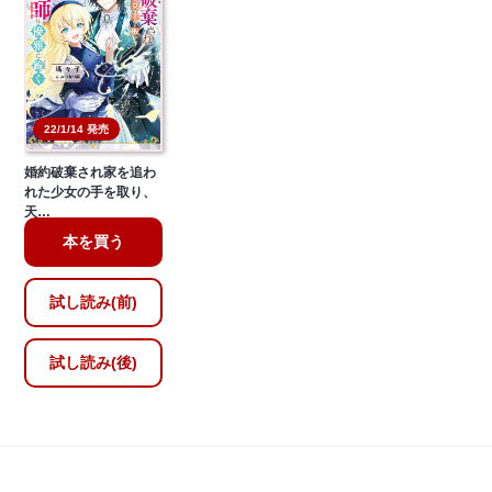
22/1/14 発売
婚約破棄され家を追わ
れた少女の手を取り、
天…
本を買う
試し読み(前)
試し読み(後)