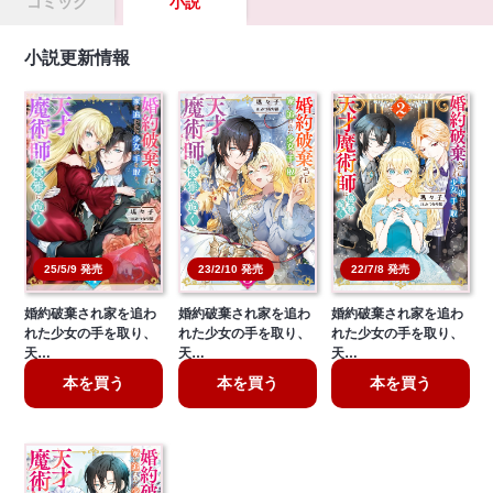
コミック
小説
小説更新情報
23/2/10 発売
22/7/8 発売
25/5/9 発売
婚約破棄され家を追わ
婚約破棄され家を追わ
婚約破棄され家を追わ
れた少女の手を取り、
れた少女の手を取り、
れた少女の手を取り、
天…
天…
天…
本を買う
本を買う
本を買う