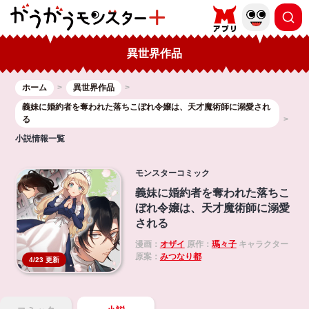
異世界作品
ホーム
異世界作品
義妹に婚約者を奪われた落ちこぼれ令嬢は、天才魔術師に溺愛され
る
小説情報一覧
モンスターコミック
義妹に婚約者を奪われた落ちこ
ぼれ令嬢は、天才魔術師に溺愛
される
漫画：
オザイ
原作：
瑪々子
キャラクター
原案：
みつなり都
4/23 更新