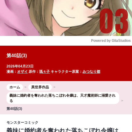
Powered by 
GliaStudios
Mute
第40話(3)
2026年04月23日
漫画：
オザイ
原作：
瑪々子
キャラクター原案：
みつなり都
ホーム
異世界作品
義妹に婚約者を奪われた落ちこぼれ令嬢は、天才魔術師に溺愛され
る
第40話(3)
モンスターコミック
義妹に婚約者を奪われた落ちこぼれ令嬢は、