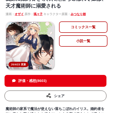
天才魔術師に溺愛される
漫画：
オザイ
原作：
瑪々子
キャラクター原案：
みつなり都
コミックス一覧
小説一覧
26/4/23 更新
評価・感想(8603)
シェア
魔術師の家系で魔法が使えない落ちこぼれのイリス。婚約者を