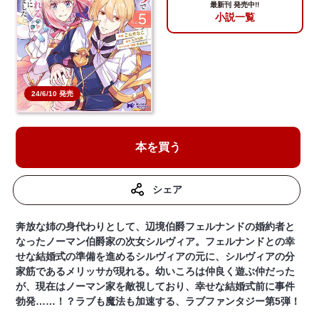
最新刊 発売中!!
小説一覧
24/6/10 発売
本を買う
シェア
奔放な姉の身代わりとして、辺境伯爵フェルナンドの婚約者と
なったノーマン伯爵家の次女シルヴィア。フェルナンドとの幸
せな結婚式の準備を進めるシルヴィアの元に、シルヴィアの分
家筋であるメリッサが現れる。幼いころは仲良く遊ぶ仲だった
が、現在はノーマン家を敵視しており、幸せな結婚式前に事件
勃発……！？ラブも魔法も加速する、ラブファンタジー第5弾！