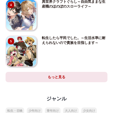
異世界クラフトぐらし～自由気ままな生
4
産職のほのぼのスローライフ～
転生したら平民でした。～生活水準に耐
5
えられないので貴族を目指します～
もっと見る
ジャンル
転生・召喚
少年向け
青年向け
大人向け
少女向け