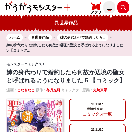
異世界作品
ホーム
異世界作品
姉の身代わりで婚約したら...
姉の身代わりで婚約したら何故か辺境の聖女と呼ばれるようになりました
5 【コミック...
モンスターコミックスｆ
姉の身代わりで婚約したら何故か辺境の聖女
と呼ばれるようになりました 5 【コミック】
漫画：
こなきなこ
原作：
冬月光輝
キャラクター原案：
先崎真琴
24/12/10
最新刊 発売中!!
コミックス一覧
22/11/10