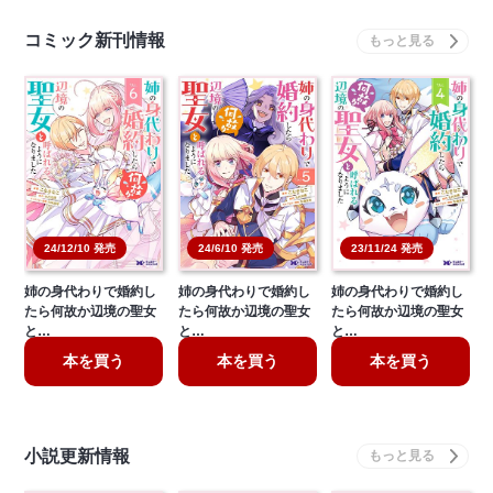
コミック新刊情報
24/12/10 発売
24/6/10 発売
23/11/24 発売
姉の身代わりで婚約し
姉の身代わりで婚約し
姉の身代わりで婚約し
たら何故か辺境の聖女
たら何故か辺境の聖女
たら何故か辺境の聖女
と…
と…
と…
本を買う
本を買う
本を買う
小説更新情報