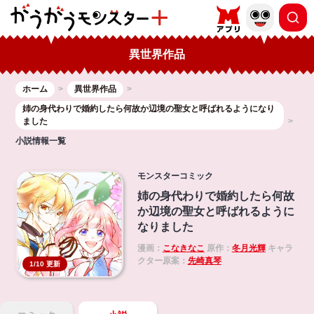
異世界作品
ホーム
異世界作品
姉の身代わりで婚約したら何故か辺境の聖女と呼ばれるようになり
ました
小説情報一覧
モンスターコミック
姉の身代わりで婚約したら何故
か辺境の聖女と呼ばれるように
なりました
漫画：
こなきなこ
原作：
冬月光輝
キャラ
クター原案：
先崎真琴
1/10 更新