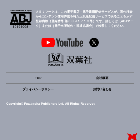
ＡＢＪマークは、この電子書店・電子書籍配信サービスが、著作権者
からコンテンツ使用許諾を得た正規版配信サービスであることを示す
登録商標（登録番号 第６０９１７１３号）です。詳しくは［ABJマー
ク］または［電子出版制作・流通協議会］で検索してください。
TOP
会社概要
プライバシーポリシー
お問い合わせ
Copyright© Futabasha Publishers Ltd. All Rights Reserved