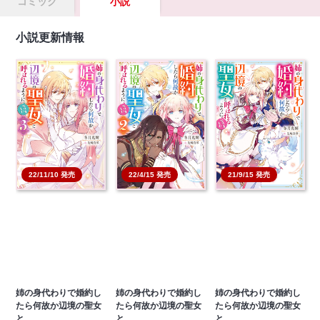
コミック
小説
小説更新情報
22/11/10 発売
22/4/15 発売
21/9/15 発売
姉の身代わりで婚約し
姉の身代わりで婚約し
姉の身代わりで婚約し
たら何故か辺境の聖女
たら何故か辺境の聖女
たら何故か辺境の聖女
と…
と…
と…