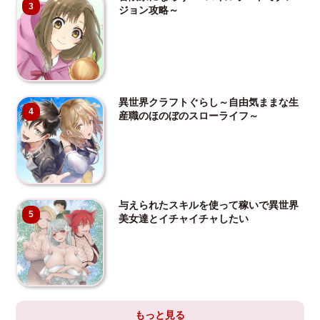
3
ジョン攻略～
異世界クラフトぐらし～自由気ままな生
4
産職のほのぼのスローライフ～
与えられたスキルを使って稼いで異世界
5
美女達とイチャイチャしたい
もっと見る