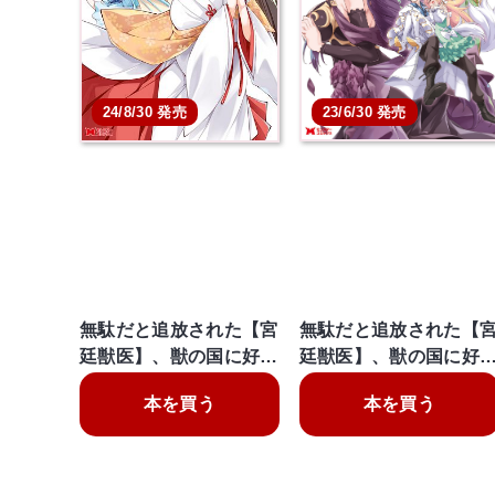
23/6/30 発売
24/8/30 発売
無駄だと追放された【宮
無駄だと追放された【
廷獣医】、獣の国に好…
廷獣医】、獣の国に好
本を買う
本を買う