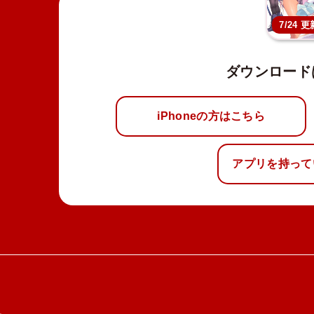
7/24 更
ダウンロード
iPhoneの方はこちら
アプリを持って