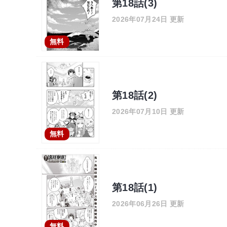
第18話(3)
2026年07月24日 更新
無料
第18話(2)
2026年07月10日 更新
無料
第18話(1)
2026年06月26日 更新
無料