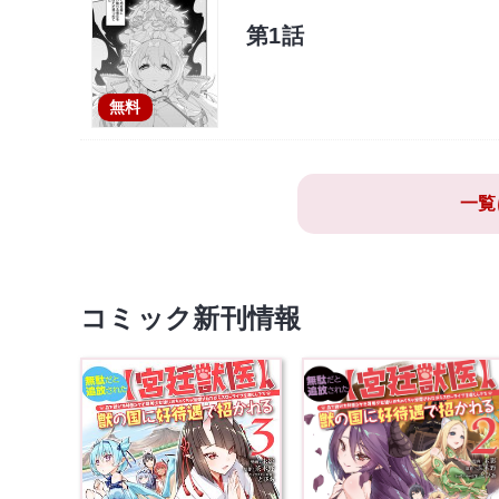
第1話
無料
一覧
コミック新刊情報