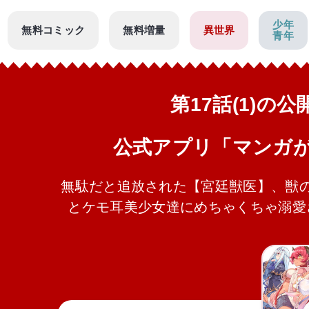
少年
無料コミック
無料増量
異世界
青年
第17話(1)の
公式アプリ「マンガ
無駄だと追放された【宮廷獣医】、獣
とケモ耳美少女達にめちゃくちゃ溺愛