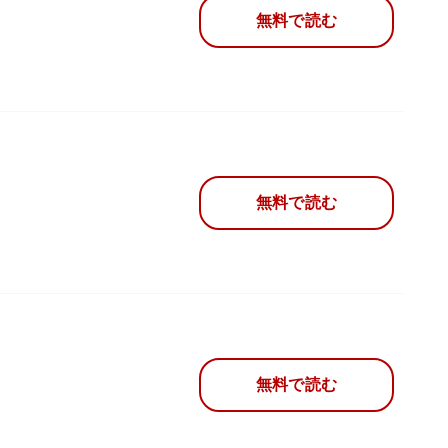
無料で読む
無料で読む
無料で読む