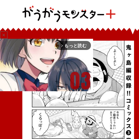
close
もっと読む
arrow_forward_ios
Mute