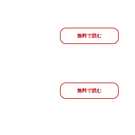
無料で読む
無料で読む