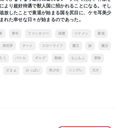
により超好待遇で獣人国に招かれることになる。そし
追放したことで衰退が始まる国を尻目に、ケモ耳美少
まれた幸せな日々が始まるのであった。
者
青年
ファンタジー
溺愛
イケメン
最強
異世界
チート
スローライフ
魔王
妹
魔法
ろう
バトル
ギャグ
動物
もふもふ
冒険
ざまぁ
おっぱい
美少女
ツンデレ
天才