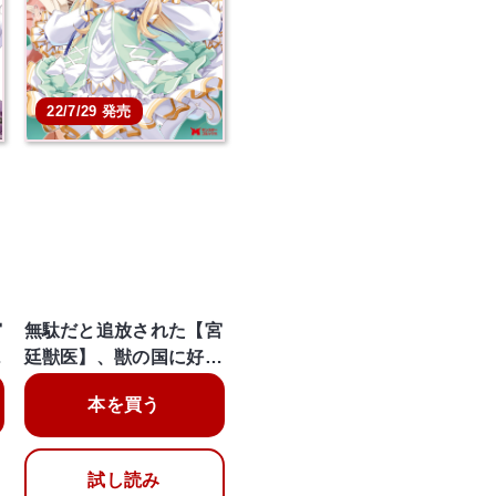
22/7/29 発売
宮
無駄だと追放された【宮
…
廷獣医】、獣の国に好…
本を買う
試し読み