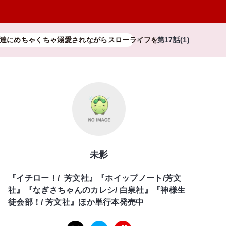
達にめちゃくちゃ溺愛されながらスローライフを楽しんでる～
第17話(1)
未影
『イチロー！/ ‎ 芳文社』『ホイップノート/芳文
社』『なぎさちゃんのカレシ/‎ 白泉社』『神様生
徒会部！/‎ 芳文社』ほか単行本発売中