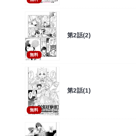
第2話(2)
無料
第2話(1)
無料