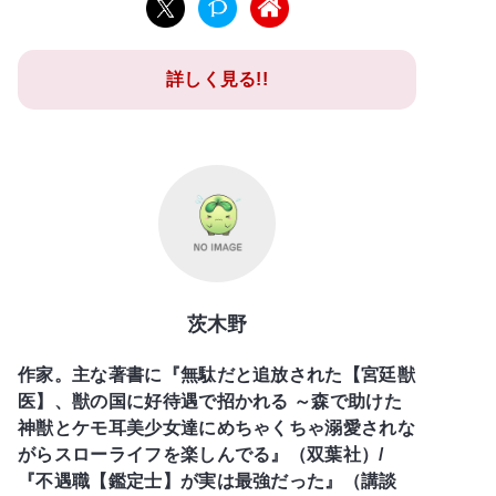
詳しく見る!!
茨木野
作家。主な著書に『無駄だと追放された【宮廷獣
医】、獣の国に好待遇で招かれる ～森で助けた
神獣とケモ耳美少女達にめちゃくちゃ溺愛されな
がらスローライフを楽しんでる』（双葉社）/
『不遇職【鑑定士】が実は最強だった』（講談