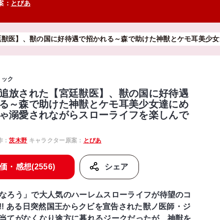
案：
とぴあ
廷獣医】、獣の国に好待遇で招かれる～森で助けた神獣とケモ耳美少女
ミック
追放された【宮廷獣医】、獣の国に好待遇
る～森で助けた神獣とケモ耳美少女達にめ
ゃ溺愛されながらスローライフを楽しんで
作：
茨木野
キャラクター原案：
とぴあ
価・感想(2556)
シェア
なろう」で大人気のハーレムスローライフが待望のコ
!! ある日突然国王からクビを宣告された獣ノ医師・ジ
当てがなくなり途方に暮れるジークだったが、神獣を