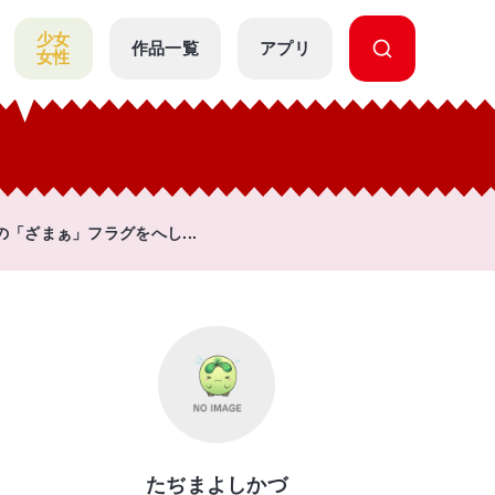
少女
作品一覧
アプリ
女性
「ざまぁ」フラグをへし...
たぢまよしかづ