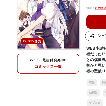
漫画：
たぢま
シェ
22/3/15 発売
WEB小説
者だった!
との模擬戦
22/9/30 最新刊 発売中!!
帆かと思い
コミックス一覧
者の型破り
恋愛
同
幼馴染
ラブコメ