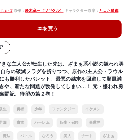
よしかづ
原作：
鈴木竜一（ツギクル）
キャラクター原案：
とよた瑣織
本を買う
ア
好きな主人公が転生した先は、ざまぁ系小説の嫌われ勇
? 自らの破滅フラグを折りつつ、原作の主人公・ラウル
にも勝利したバレット。最悪の結末を回避して順風満
きや、新たな問題が勃発してしまい…！ 元・嫌われ勇
奮闘記、待望の第２巻！
級生
勇者
少年
ファンタジー
イケメン
学園
貴族
ハーレム
転生・召喚
異世界
魔法
バトル
なろう
美人
チート
ざまぁ