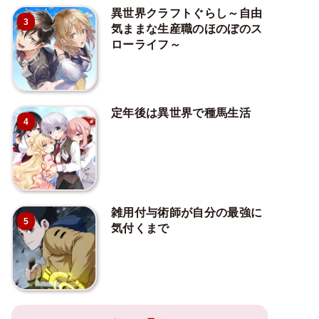
異世界クラフトぐらし～自由
3
気ままな生産職のほのぼのス
ローライフ～
定年後は異世界で種馬生活
4
雑用付与術師が自分の最強に
5
気付くまで