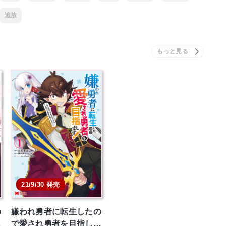
追放
21/9/30 発売
の
嫌われ勇者に転生したの
…
で愛され勇者を目指し…