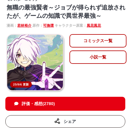
無職の最強賢者～ジョブが得られず追放され
たが、ゲームの知識で異世界最強～
漫画：
若林裕介
原作：
可換環
キャラクター原案：
風花風花
コミックス一覧
小説一覧
25/9/6 更新
評価・感想(2780)
シェア