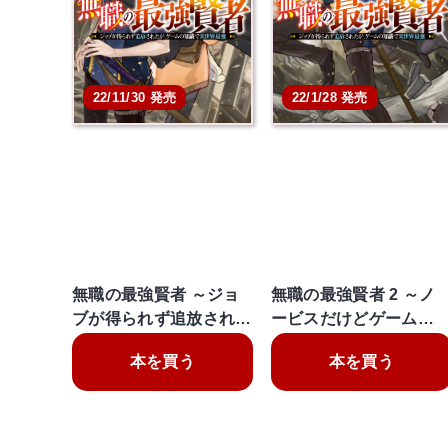
22/11/30 発売
22/1/28 発売
無職の最強賢者 ～ジョ
無職の最強賢者 2 ～ノ
ブが得られず追放され…
ービスだけどゲーム…
本を買う
本を買う