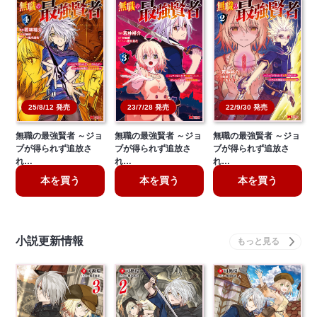
22/9/30 発売
25/8/12 発売
23/7/28 発売
無職の最強賢者 ～ジョ
無職の最強賢者 ～ジョ
無職の最強賢者 ～ジョ
ブが得られず追放さ
ブが得られず追放さ
ブが得られず追放さ
れ…
れ…
れ…
本を買う
本を買う
本を買う
小説更新情報