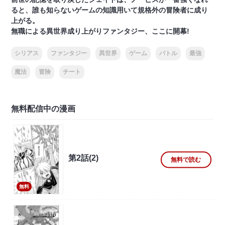
ると、誰も知らないゲームの知識用いて規格外の冒険者に成り
上がる。
無職による異世界成り上がりファンタジー、ここに開幕!
シリアス
ファンタジー
異世界
ゲーム
バトル
最強
魔法
冒険
チート
無料配信中の漫画
第2話(2)
無料で読む
無料