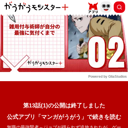
もっと読む
arrow_forward_ios
Powered by 
GliaStudios
Mute
第13話(1)の公開は終了しました
公式アプリ「マンガがうがう」で続きを読む
無職の最強賢者～ジョブが得られず追放されたが、ゲー