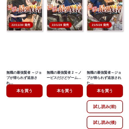
22/11/30 発売
22/1/28 発売
21/5/28 発売
無職の最強賢者 ～ジョ
無職の最強賢者 2 ～ノ
無職の最強賢者～ジョ
ブが得られず追放さ
ービスだけどゲーム…
ブが得られず追放され
れ…
た…
本を買う
本を買う
本を買う
試し読み(前)
試し読み(後)