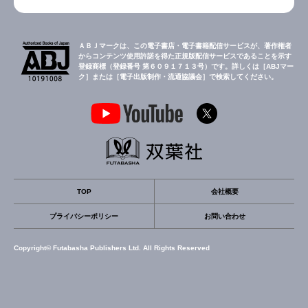
ＡＢＪマークは、この電子書店・電子書籍配信サービスが、著作権者
からコンテンツ使用許諾を得た正規版配信サービスであることを示す
登録商標（登録番号 第６０９１７１３号）です。詳しくは［ABJマー
ク］または［電子出版制作・流通協議会］で検索してください。
TOP
会社概要
プライバシーポリシー
お問い合わせ
Copyright© Futabasha Publishers Ltd. All Rights Reserved