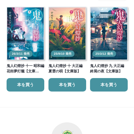
26/3/11 発売
25/9/10 発売
25/3/12 発売
鬼人幻燈抄 十一 昭和編
鬼人幻燈抄 十 大正編
鬼人幻燈抄 九 大正編
花街夢灯籠【文庫…
夏雲の唄【文庫版】
終焉の夜【文庫版】
本を買う
本を買う
本を買う