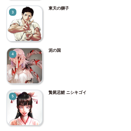
東天の獅子
3
泥の国
4
贄屍忌鯉 ニシキゴイ
5