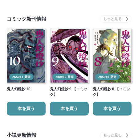
コミック新刊情報
26/3/11 発売
25/9/10 発売
25/3/19 発売
鬼人幻燈抄 10
鬼人幻燈抄 9 【コミッ
鬼人幻燈抄 8 【コミッ
ク】
ク】
本を買う
本を買う
本を買う
小説更新情報