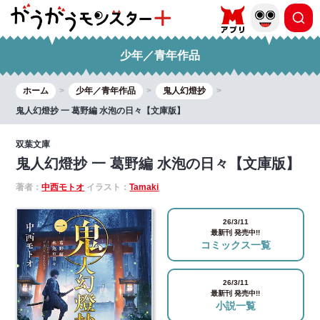
少年／青年作品
ホーム
少年／青年作品
鬼人幻燈抄
鬼人幻燈抄 一 葛野編 水泡の日々【文庫版】
双葉文庫
鬼人幻燈抄 一 葛野編 水泡の日々【文庫版】
著者：
中西モトオ
イラスト：
Tamaki
26/3/11
最新刊 発売中!!
コミックス一覧
26/3/11
最新刊 発売中!!
小説一覧