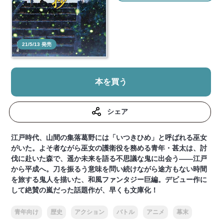
21/5/13 発売
本を買う
シェア
江戸時代、山間の集落葛野には「いつきひめ」と呼ばれる巫女
がいた。よそ者ながら巫女の護衛役を務める青年・甚太は、討
伐に赴いた森で、遥か未来を語る不思議な鬼に出会う――江戸
から平成へ。刀を振るう意味を問い続けながら途方もない時間
を旅する鬼人を描いた、和風ファンタジー巨編。デビュー作に
して絶賛の嵐だった話題作が、早くも文庫化！
青年向け
歴史
アクション
バトル
アニメ
幕末