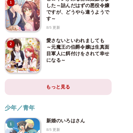
1
した～詰んだはずの悪役令嬢
ですが、どうやら違うようで
す～
8/5 更新
愛さないといわれましても
2
～元魔王の伯爵令嬢は生真面
目軍人に餌付けをされて幸せ
になる～
もっと見る
少年／青年
新婚のいろはさん
1
8/5 更新