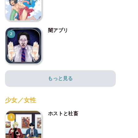
闇アプリ
2
もっと見る
少女／女性
ホストと社畜
1