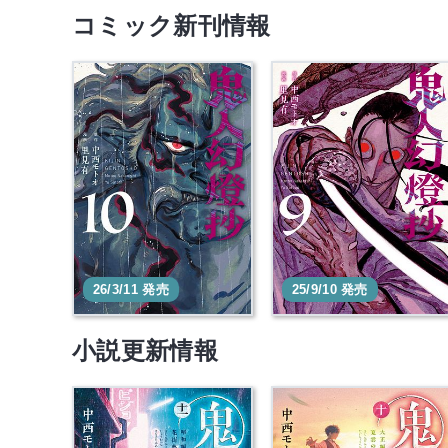
コミック新刊情報
鬼人幻燈抄 10
鬼人幻燈抄 9 【コミッ
ク】
本を買う
本を買う
26/3/11 発売
25/9/10 発売
小説更新情報