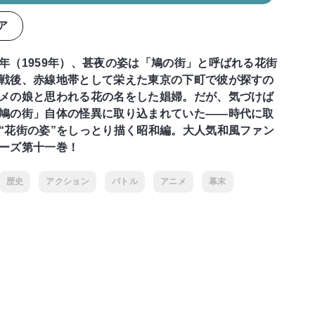
ア
年（1959年）、甚夜の姿は「鳩の街」と呼ばれる花街
戦後、赤線地帯として栄えた東京の下町で彼が探すの
メの娘と思われる花の名をした娼婦。だが、気づけば
鳩の街」自体の怪異に取り込まれていた――時代に取
“花街の姿”をしっとり描く昭和編。大人気和風ファン
ーズ第十一巻！
歴史
アクション
バトル
アニメ
幕末