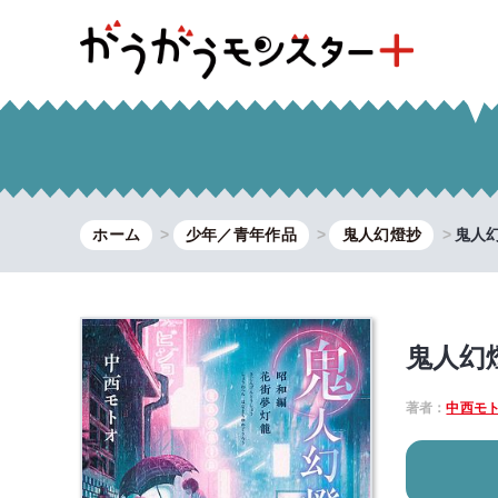
ホーム
少年／青年作品
鬼人幻燈抄
鬼人幻
鬼人幻
著者：
中西モ