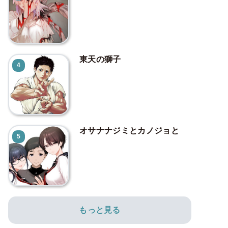
東天の獅子
4
オサナナジミとカノジョと
5
もっと見る