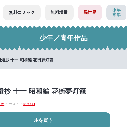
少年
無料コミック
無料増量
異世界
青年
少年／青年作品
燈抄 十一 昭和編 花街夢灯籠
燈抄 十一 昭和編 花街夢灯籠
トオ
イラスト：
Tamaki
本を買う