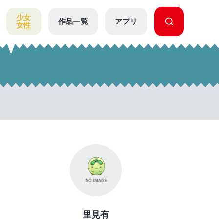
少女
作品一覧
アプリ
女性
里見有