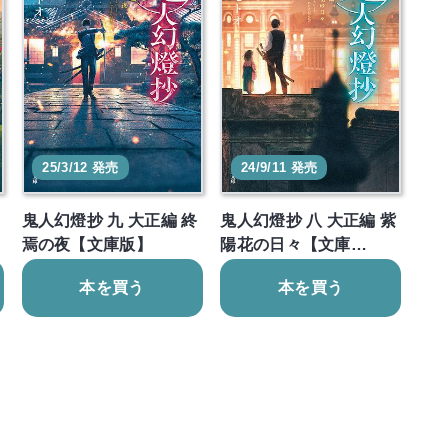
25/3/12 発売
24/9/11 発売
鬼人幻燈抄 九 大正編 終
鬼人幻燈抄 八 大正編 紫
焉の夜【文庫版】
陽花の日々【文庫…
本を買う
本を買う