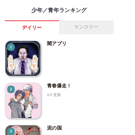
少年／青年ランキング
マンスリー
デイリー
闇アプリ
1
青春爆走！
2
8/5 更新
泥の国
3