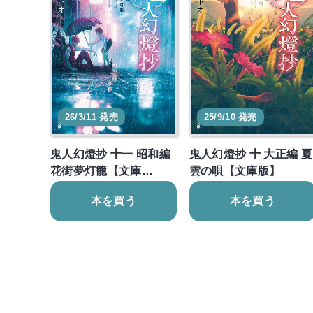
26/3/11 発売
25/9/10 発売
鬼人幻燈抄 十一 昭和編
鬼人幻燈抄 十 大正編 夏
花街夢灯籠【文庫…
雲の唄【文庫版】
本を買う
本を買う