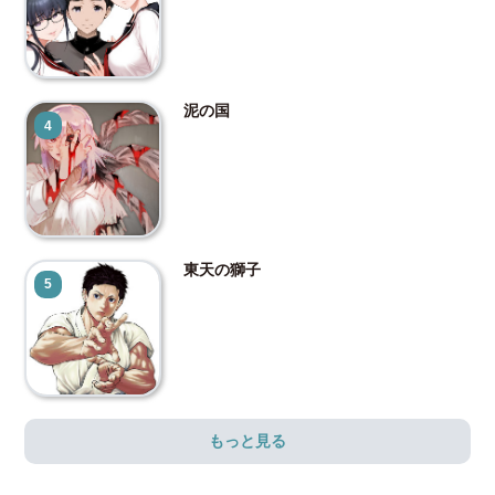
泥の国
4
東天の獅子
5
もっと見る