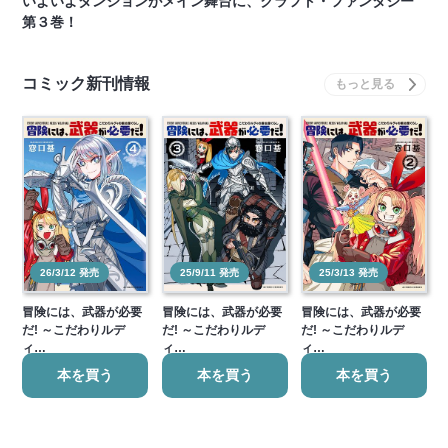
いよいよダンジョンがメイン舞台に、クラフト・ファンタジー
第３巻！
コミック新刊情報
26/3/12 発売
25/9/11 発売
25/3/13 発売
冒険には、武器が必要
冒険には、武器が必要
冒険には、武器が必要
だ! ～こだわりルデ
だ! ～こだわりルデ
だ! ～こだわりルデ
ィ…
ィ…
ィ…
本を買う
本を買う
本を買う