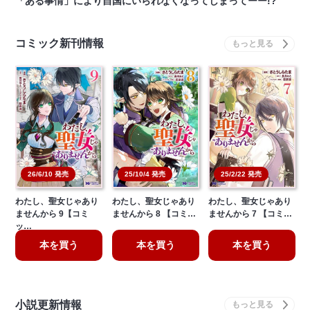
「ある事情」により自国にいられなくなってしまってーー!?
コミック新刊情報
26/6/10 発売
25/10/4 発売
25/2/22 発売
わたし、聖女じゃあり
わたし、聖女じゃあり
わたし、聖女じゃあり
ませんから 9【コミ
ませんから 8 【コミ…
ませんから 7 【コミ…
ッ…
本を買う
本を買う
本を買う
小説更新情報