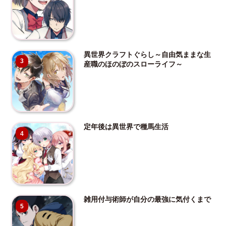
異世界クラフトぐらし～自由気ままな生
3
産職のほのぼのスローライフ～
定年後は異世界で種馬生活
4
雑用付与術師が自分の最強に気付くまで
5