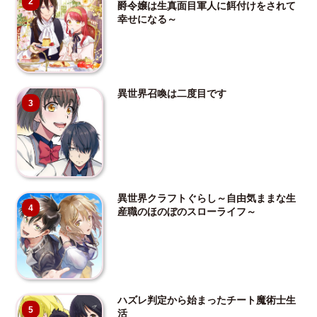
2
爵令嬢は生真面目軍人に餌付けをされて
幸せになる～
異世界召喚は二度目です
3
異世界クラフトぐらし～自由気ままな生
4
産職のほのぼのスローライフ～
ハズレ判定から始まったチート魔術士生
5
活