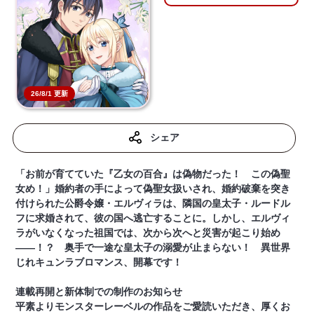
26/8/1 更新
シェア
「お前が育てていた『乙女の百合』は偽物だった！ この偽聖
女め！」婚約者の手によって偽聖女扱いされ、婚約破棄を突き
付けられた公爵令嬢・エルヴィラは、隣国の皇太子・ルードル
フに求婚されて、彼の国へ逃亡することに。しかし、エルヴィ
ラがいなくなった祖国では、次から次へと災害が起こり始め
――！？ 奥手で一途な皇太子の溺愛が止まらない！ 異世界
じれキュンラブロマンス、開幕です！
連載再開と新体制での制作のお知らせ
平素よりモンスターレーベルの作品をご愛読いただき、厚くお