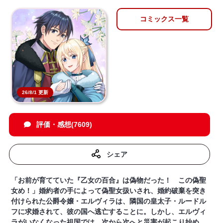
コミックス一覧
26/8/1 更新
評価・感想(7609)
シェア
「お前が育てていた『乙女の百合』は偽物だった！ この偽聖
女め！」婚約者の手によって偽聖女扱いされ、婚約破棄を突き
付けられた公爵令嬢・エルヴィラは、隣国の皇太子・ルードル
フに求婚されて、彼の国へ逃亡することに。しかし、エルヴィ
ラがいなくなった祖国では、次から次へと災害が起こり始め