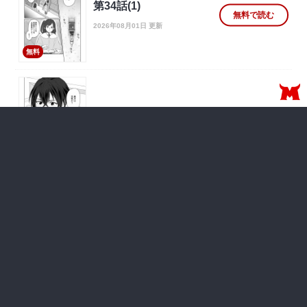
第34話(1)
無料で読む
2026年08月01日 更新
無料
第33話(3)
無料で読む
2026年07月18日 更新
無料
第33話(2)
無料で読む
2026年07月04日 更新
無料