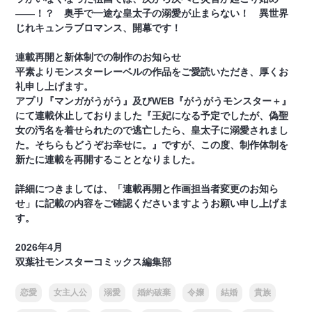
――！？ 奥手で一途な皇太子の溺愛が止まらない！ 異世界
じれキュンラブロマンス、開幕です！
連載再開と新体制での制作のお知らせ
平素よりモンスターレーベルの作品をご愛読いただき、厚くお
礼申し上げます。
アプリ『マンガがうがう』及びWEB『がうがうモンスター＋』
にて連載休止しておりました『王妃になる予定でしたが、偽聖
女の汚名を着せられたので逃亡したら、皇太子に溺愛されまし
た。そちらもどうぞお幸せに。』ですが、この度、制作体制を
新たに連載を再開することとなりました。
詳細につきましては、「連載再開と作画担当者変更のお知ら
せ」に記載の内容をご確認くださいますようお願い申し上げま
す。
2026年4月
双葉社モンスターコミックス編集部
恋愛
女主人公
溺愛
婚約破棄
令嬢
結婚
貴族