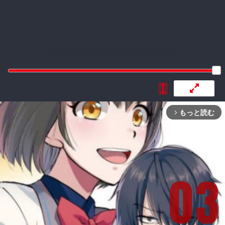
:692.15.692.20:rzdrzd.ydgzwzktg.oi
もっと読む
arrow_forward_ios