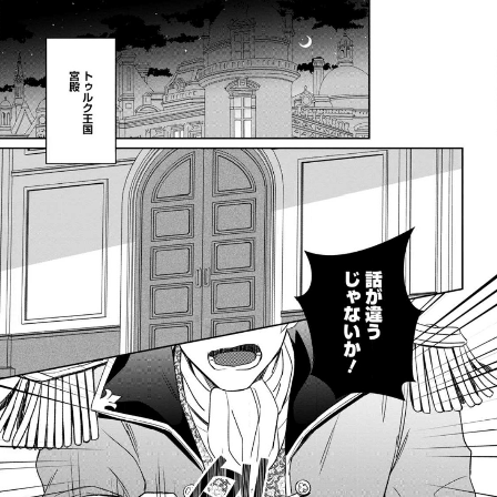
:692.15.692.20:rzdrzd.ydgzwzktg.oi
:692.15.692.20:rzdrzd.ydgzwzktg.oi