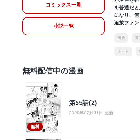
が名声を得
コミックス一覧
を普通だと
になり、無
追放ファン
小説一覧
追放
最
チート
無料配信中の漫画
第55話(2)
2026年07月31日 更新
無料