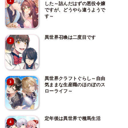
1
した～詰んだはずの悪役令嬢
ですが、どうやら違うようで
す～
異世界召喚は二度目です
2
異世界クラフトぐらし～自由
3
気ままな生産職のほのぼのス
ローライフ～
定年後は異世界で種馬生活
4