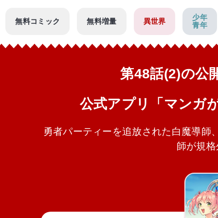
少年
無料コミック
無料増量
異世界
青年
第48話(2)の
公式アプリ「マンガ
勇者パーティーを追放された白魔導師、
師が規格