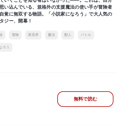
ていくことを知る者はいなかった――。これは、自分
思い込んでいる、規格外の支援魔法の使い手が冒険者
自覚に無双する物語。「小説家になろう」で大人気の
タジー、開幕！
強
冒険
異世界
魔法
獣人
バトル
なろう
無料で読む