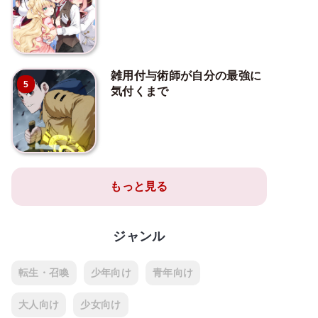
雑用付与術師が自分の最強に
5
気付くまで
もっと見る
ジャンル
転生・召喚
少年向け
青年向け
大人向け
少女向け