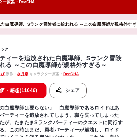
ター原案：
DeeCHA
た白魔導師、Sランク冒険者に拾われる ～この白魔導師が規格外すぎ
ミック
ティーを追放された白魔導師、Sランク冒険
れる ～この白魔導師が規格外すぎる～
さび
原作：
水月穹
キャラクター原案：
DeeCHA
価・感想(11646)
シェア
の白魔導師は要らない」 白魔導師であるロイドはあ
パーティーを追放されてしまう。職を失ってしまった
たが、たまたまSランクパーティーのクエストに同行す
る。この時はまだ、勇者パーティーが崩壊し、ロイド