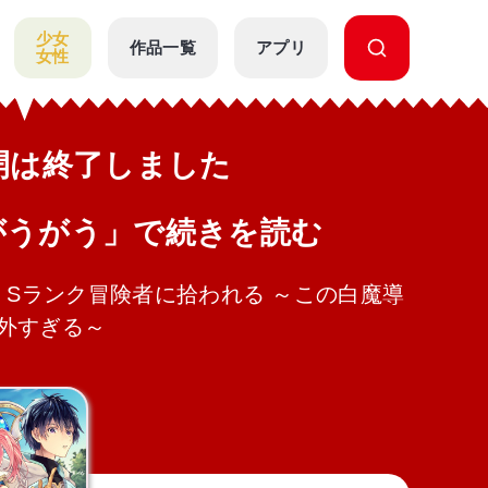
少女
作品一覧
アプリ
女性
公開は終了しました
がうがう」で続きを読む
Sランク冒険者に拾われる ～この白魔導
外すぎる～