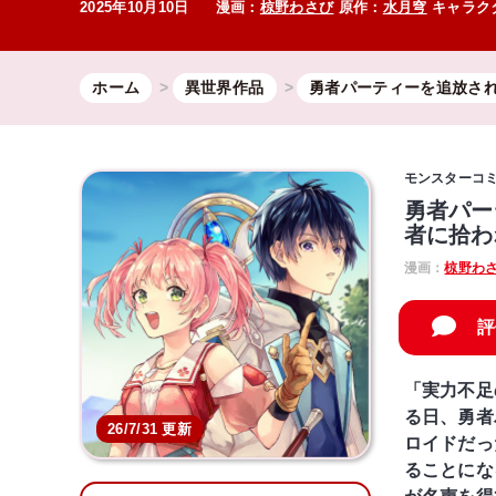
2025年10月10日
漫画：
椋野わさび
原作：
水月穹
キャラク
ホーム
異世界作品
勇者パーティーを追放され
モンスターコ
勇者パー
者に拾わ
漫画：
椋野わ
評
「実力不足
る日、勇者
26/7/31 更新
ロイドだっ
ることにな