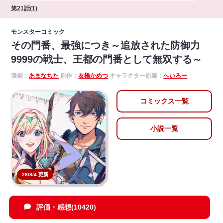
第21話(1)
モンスターコミック
その門番、最強につき～追放された防御力
9999の戦士、王都の門番として無双する～
漫画：
あまなちた
原作：
友橋かめつ
キャラクター原案：
へいろー
コミックス一覧
小説一覧
26/8/4 更新
評価・感想(10420)