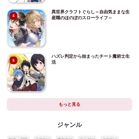
異世界クラフトぐらし～自由気ままな生
4
産職のほのぼのスローライフ～
ハズレ判定から始まったチート魔術士生
5
活
もっと見る
ジャンル