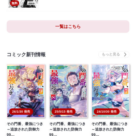
無料
一覧はこちら
コミック新刊情報
26/1/30 発売
25/5/15 発売
24/10/30 発売
その門番、最強につき
その門番、最強につき
その門番、最強につき
～追放された防御力
～追放された防御力
～追放された防御力
99…
99…
99…