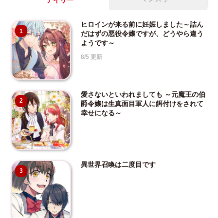
デイリー
ヒロインが来る前に妊娠しました～詰ん
1
だはずの悪役令嬢ですが、どうやら違う
ようです～
8/5 更新
愛さないといわれましても ～元魔王の伯
2
爵令嬢は生真面目軍人に餌付けをされて
幸せになる～
異世界召喚は二度目です
3