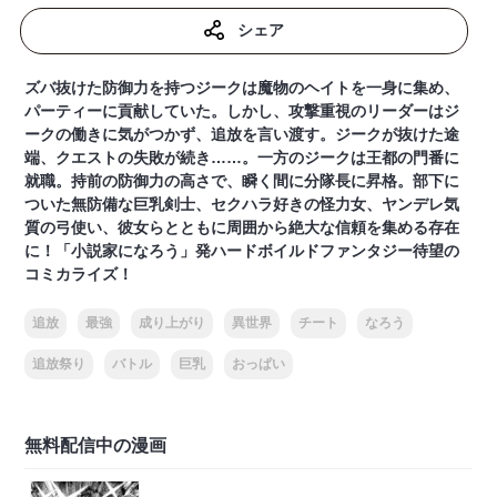
シェア
ズバ抜けた防御力を持つジークは魔物のヘイトを一身に集め、
パーティーに貢献していた。しかし、攻撃重視のリーダーはジ
ークの働きに気がつかず、追放を言い渡す。ジークが抜けた途
端、クエストの失敗が続き……。一方のジークは王都の門番に
就職。持前の防御力の高さで、瞬く間に分隊長に昇格。部下に
ついた無防備な巨乳剣士、セクハラ好きの怪力女、ヤンデレ気
質の弓使い、彼女らとともに周囲から絶大な信頼を集める存在
に！「小説家になろう」発ハードボイルドファンタジー待望の
コミカライズ！
追放
最強
成り上がり
異世界
チート
なろう
追放祭り
バトル
巨乳
おっぱい
無料配信中の漫画