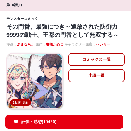
第18話(1)
モンスターコミック
その門番、最強につき～追放された防御力
9999の戦士、王都の門番として無双する～
漫画：
あまなちた
原作：
友橋かめつ
キャラクター原案：
へいろー
コミックス一覧
小説一覧
26/8/4 更新
評価・感想(10420)