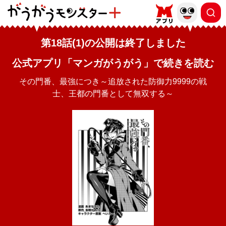
第18話(1)の公開は終了しました
公式アプリ「マンガがうがう」で続きを読む
その門番、最強につき～追放された防御力9999の戦
士、王都の門番として無双する～