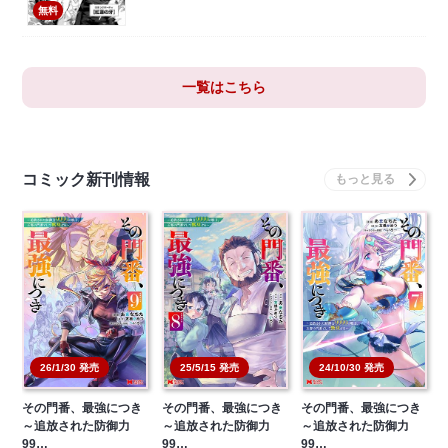
無料
一覧はこちら
コミック新刊情報
26/1/30 発売
25/5/15 発売
24/10/30 発売
その門番、最強につき
その門番、最強につき
その門番、最強につき
～追放された防御力
～追放された防御力
～追放された防御力
99…
99…
99…