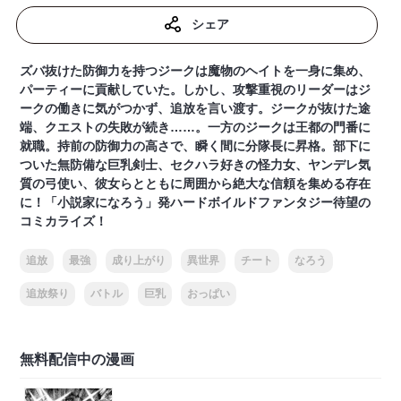
シェア
ズバ抜けた防御力を持つジークは魔物のヘイトを一身に集め、
パーティーに貢献していた。しかし、攻撃重視のリーダーはジ
ークの働きに気がつかず、追放を言い渡す。ジークが抜けた途
端、クエストの失敗が続き……。一方のジークは王都の門番に
就職。持前の防御力の高さで、瞬く間に分隊長に昇格。部下に
ついた無防備な巨乳剣士、セクハラ好きの怪力女、ヤンデレ気
質の弓使い、彼女らとともに周囲から絶大な信頼を集める存在
に！「小説家になろう」発ハードボイルドファンタジー待望の
コミカライズ！
追放
最強
成り上がり
異世界
チート
なろう
追放祭り
バトル
巨乳
おっぱい
無料配信中の漫画