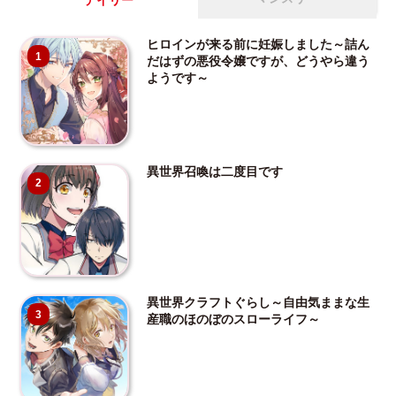
デイリー
ヒロインが来る前に妊娠しました～詰ん
1
だはずの悪役令嬢ですが、どうやら違う
ようです～
異世界召喚は二度目です
2
異世界クラフトぐらし～自由気ままな生
3
産職のほのぼのスローライフ～