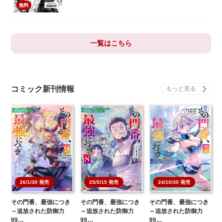
無料
一覧はこちら
コミック新刊情報
26/1/30 発売
25/5/15 発売
24/10/30 発売
その門番、最強につき
その門番、最強につき
その門番、最強につき
～追放された防御力
～追放された防御力
～追放された防御力
99…
99…
99…