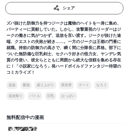
シェア
ズバ抜けた防御力を持つジークは魔物のヘイトを一身に集め、
パーティーに貢献していた。しかし、攻撃重視のリーダーはジ
ークの働きに気がつかず、追放を言い渡す。ジークが抜けた途
端、クエストの失敗が続き……。一方のジークは王都の門番に
就職。持前の防御力の高さで、瞬く間に分隊長に昇格。部下に
ついた無防備な巨乳剣士、セクハラ好きの怪力女、ヤンデレ気
質の弓使い、彼女らとともに周囲から絶大な信頼を集める存在
に！「小説家になろう」発ハードボイルドファンタジー待望の
コミカライズ！
追放
最強
成り上がり
異世界
チート
なろう
追放祭り
バトル
巨乳
おっぱい
無料配信中の漫画