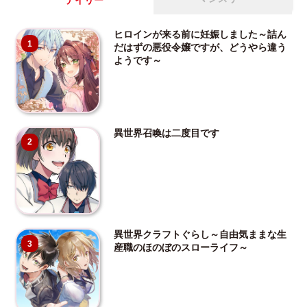
デイリー
ヒロインが来る前に妊娠しました～詰ん
1
だはずの悪役令嬢ですが、どうやら違う
ようです～
異世界召喚は二度目です
2
異世界クラフトぐらし～自由気ままな生
3
産職のほのぼのスローライフ～