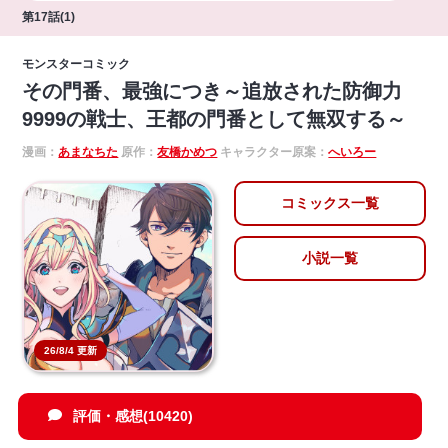
第17話(1)
モンスターコミック
その門番、最強につき～追放された防御力
9999の戦士、王都の門番として無双する～
漫画：
あまなちた
原作：
友橋かめつ
キャラクター原案：
へいろー
コミックス一覧
小説一覧
26/8/4 更新
評価・感想(10420)